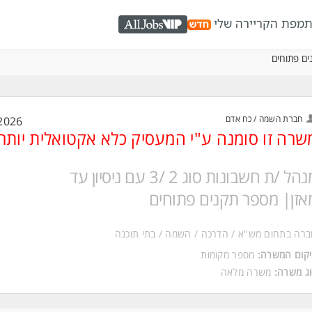
ת
מפת הקריירה שלי
AllJobs VIP
חברת השמה / כח אדם
2026
שרה זו סומנה ע"י המעסיק כלא אקטואלית יותר
מנהל /ת חשבונות סוג 2 /3 עם ניסיון עד
אזן| מספר תקנים פתוחים
רה בתחום מש"א / הדרכה / השמה / בתי תוכנה
קום המשרה:
מספר מקומות
ג משרה:
משרה מלאה