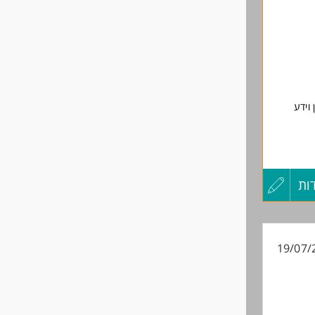
לפני
שליחה
וידע
ות
עדכון
קורות
19/07/
החיים
לפני
שליחה