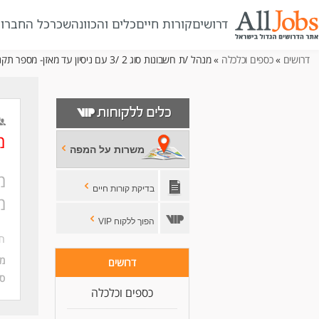
דרושים
קורות חיים
כלים והכוונה
שכר
כל החברו
דרושים
»
כספים וכלכלה
» מנהל /ת חשבונות סוג 2 /3 עם ניסיון עד מאזן- מספר תקנים פתוחים
מ
משרות על המפה
בדיקת קורות חיים
מ
הפוך ללקוח VIP
חב
מי
דרושים
סו
כספים וכלכלה