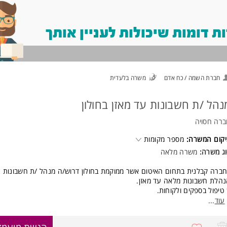
 דומות שיכולות לעניין אותך
חברת השמה / כח אדם
משרה בלעדית
נהל /ת חשבונות עד מאזן בחולון
רה חסויה
קום המשרה:
מספר מקומות
ג משרה:
משרה מלאה
ברה קבלנית בתחום האיטום אשר ממוקמת בחולון דרוש/ה מנהל /ת חשבונות ע
הלת חשבונות מלאה עד מאזן.
טיפול בספקים ולקוחות.
קליטת חשבוניות והתאמות.
עוד
...
התאמות בנקים, כרטיסי אשראי וקופות.
הפקת תשלומים לספקים.
8770028