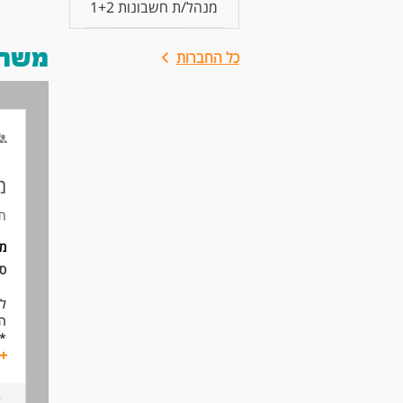
מנהל/ת חשבונות 1+2
משרות
כל החברות
מ
חב
מי
סו
לח
הנ
* 
* 
* 
* 