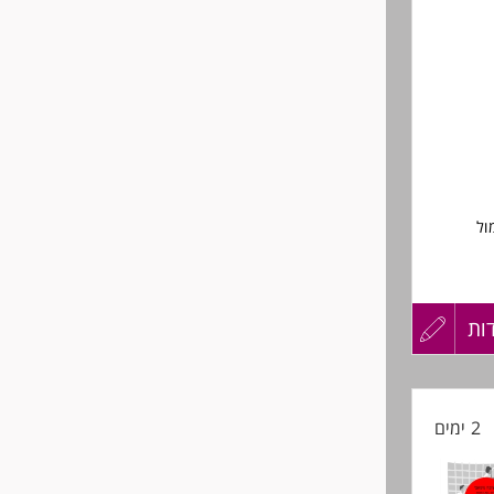
ול
ות
עדכון
קורות
2 ימים
החיים
לפני