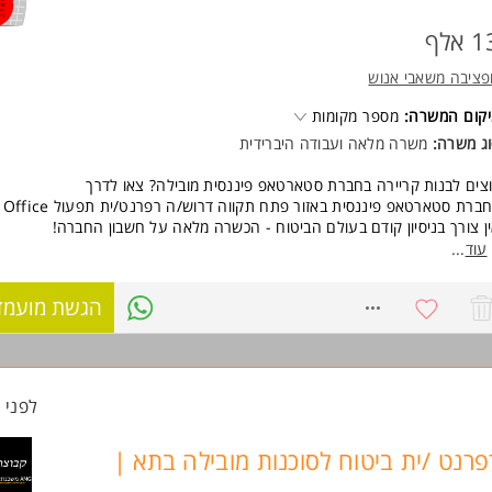
 אלף
ציבה משאבי אנוש
קום המשרה:
מספר מקומות
ג משרה:
משרה מלאה ועבודה היברידית
צים לבנות קריירה בחברת סטארטאפ פיננסית מובילה? צאו לדרך
ברת סטארטאפ פיננסית באזור פתח תקווה דרוש/ה רפרנט/ית תפעול Back Office.
ן צורך בניסיון קודם בעולם הביטוח - הכשרה מלאה על חשבון החברה!
עוד
...
 כולל התפקיד?
פול תפעולי/בק אופיס בפוליסות ביטוח.
8713944
הגשת מועמד
יעות פנסיה
ודה מול מערכות ביטוח וסוכנים.
ודה בסביבה חדשנית, מקצועית ומתפתחת.
ה כדאי להצטרף?
לפני 47 דקות
שרה מלאה על חשבון החברה.
דמנות אמיתית להיכנס לעולם הביטוח.
פרנט /ית ביטוח לסוכנות מובילה בתא |
פק קידום והתפתחות מקצועית.
יבת עבודה צעירה, איכותית ודינמית.