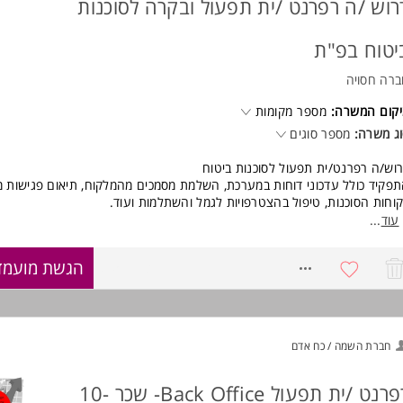
רוש /ה רפרנט /ית תפעול ובקרה לסוכנות
יטוח בפ"ת
רה חסויה
קום המשרה:
מספר מקומות
ג משרה:
מספר סוגים
וש/ה רפרנט/ית תפעול לסוכנות ביטוח
פקיד כולל עדכוני דוחות במערכת, השלמת מסמכים מהמלקוח, תיאום פגישות מ
וחות הסוכנות, טיפול בהצטרפויות לגמל והשתלמות ועוד.
ות גמישות ונוחות למתאימים
עוד
...
ישות:
8757713
הגשת מועמד
סיון בתחום הביטוח -יתרון משמעותי
ר, ארגון ויכולת מעקב
רותיות ויכולת עבודה מול מספר ממשקים המשרה מיועדת לנשים ולגברים כאחד.
חברת השמה / כח אדם
רפרנט /ית תפעול Back Office- שכר 10-