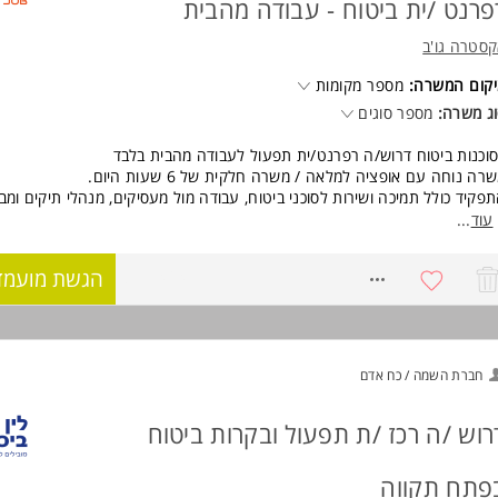
ר, דייקנות ויכולת למידה טובה המשרה מיועדת לנשים ולגברים כאחד.
פרנט /ית ביטוח - עבודה מהבית
וד משרות ומידע על לין ביכלר >
סטרה גו'ב
קום המשרה:
מספר מקומות
ג משרה:
מספר סוגים
וכנות ביטוח דרוש/ה רפרנט/ית תפעול לעבודה מהבית בלבד
רה נוחה עם אופציה למלאה / משרה חלקית של 6 שעות היום.
פקיד כולל תמיכה ושירות לסוכני ביטוח, עבודה מול מעסיקים, מנהלי תיקים ומב
תומים, ריג'קטים, עבודה מול חברות הביטוח.
עוד
...
מה של פוליסות, בדיקה של חומרים, העברה ליצרנים, היזונים חוזרים וטיפולים ב
8771464
הגשת מועמד
ישות:
סיון של מעל שנה בעבודה בסוכוניות ביטוח - חובה
סיון בחיסכון ארוך טווח (פנסיה,גמל,השתלמות, מנהלים, ביטוחים פרטיים)
 וניסיון בתוכנות SMS ובאפי- חובה
ולת עבודה בצוות ובסביבת עבודה דינאמית. המשרה מיועדת לנשים ולגברים כאח
חברת השמה / כח אדם
וד משרות ומידע על אקסטרה גו'ב >
רוש /ה רכז /ת תפעול ובקרות ביטוח
פתח תקווה