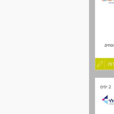
לפני
שליחה
וטחים.
שגויים.
ות
עדכון
קורות
ד.
2 ימים
החיים
לפני
שליחה