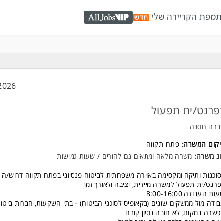
ת
מפת הקריירה שלי
AllJobs VIP
2026
פרנט/ית תפעול
רה חסויה
יקום המשרה:
פתח תקווה
ג משרה:
משרה מלאה
ו
מתאים גם להורים / שעות גמישות
וכנות ותיקה ומקסימה באוירה משפחתית לביטוח פנסיוני בפתח תקווה דרוש/ה
רנט/ית תפעול למשרה מיידית, יציבה ולאורך זמן
ות העבודה 8:00-16:00
ודה מול ממשקים שונים (בקאופיס לסוכני הביטוח) - בתי השקעות, חברות ביטוח 
שרה במקום, לא חובה נסיון קודם