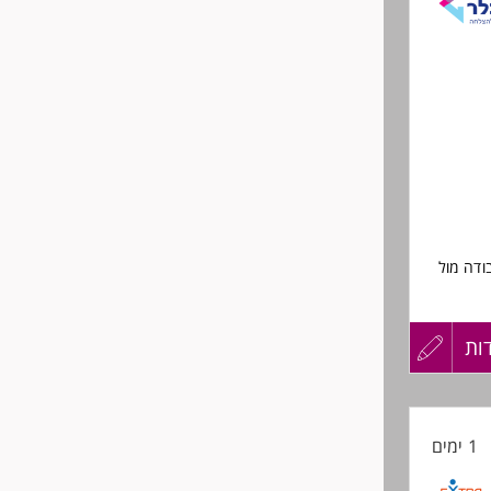
לפני
שליחה
ודה מול
ות
עדכון
קורות
1 ימים
החיים