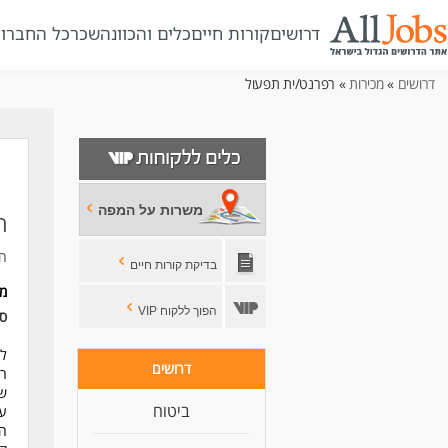
דרושים
קורות חיים
כלים והכוונה
שכר
כל החברו
דרושים
»
מכירות
» רפרנט/ית תפעול
משרות על המפה
ר
חב
בדיקת קורות חיים
מ
הפוך ללקוח VIP
סו
לס
דרושים
רפ
שע
ביטוח
עב
הכ