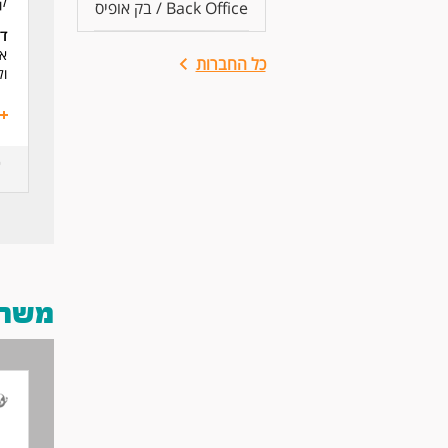
קו
Back Office / בק אופיס
דר
אנ
כל החברות
ול
משרות