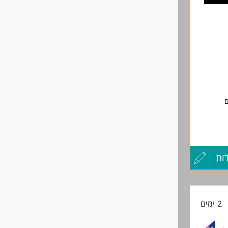
שליחה
מתנות
ם
ות
עדכון
קורות
2 ימים
החיים