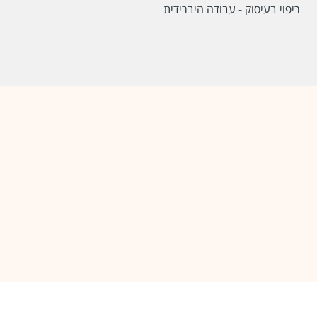
ריפוי בעיסוק - עבודה היברידית
שכר
המעסיק לא סיפר לנו
סוג משרה
משמרות,
משרה מלאה
מיקום
מעגן מיכאל,
חריש,
קיסריה,
זמר,
בת חפר,
פארק
תעשיות עמק חפר,
חדרה,
נתניה,
פרדס חנה כרכור,
יעבד,
מועצה אזורית עמק חפר
לפני 3 ימים