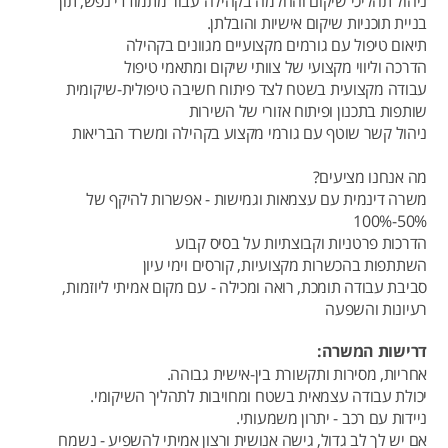
ניהול תהליכי שיקום והחלמה בקהילה עבור מתמודדי נפש, תוך
בניית תוכניות שיקום אישיות והובלתן.
תיאום טיפול עם גורמים מקצועיים מגוונים בקהילה
הדרכה וליווי מקצועי של צוותי שיקום ומתאמי טיפול
עבודה מקצועית בשטח לצד פיתוח חשיבה טיפולית-שיקומית
שותפות בתכנון ופיתוח אזורי של השירות
ניהול קשר שוטף עם גורמי מקצוע בקהילה ומשרד הבריאות
מה אנחנו מציעים?
משרה דינמית עם עצמאות וגמישות - אפשרות להיקף של
50%-100%
הדרכות פרטניות וקבוצתיות על בסיס קבוע
השתתפות בהכשרות מקצועיות, קורסים וימי עיון
סביבת עבודה תומכת, רואה ומכילה - עם מקום אמיתי ליוזמות,
רעיונות והשפעה
דרישות המשרה:
אחריות, מסירות ותקשורת בין-אישית גבוהה.
יכולת עבודה עצמאית בשטח ומחויבות לתהליך השיקומי.
ניידות עם רכב - יתרון משמעותי.
אם יש לך לב גדול, גישה אנושית ורצון אמיתי להשפיע - נשמח