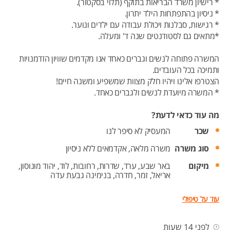
* רישיון משרד הבריאות בתוקף (תלוי בסקטור).
* ניסיון בהתפתחות הילד יתרון.
* רגישות, סבלנות ויכולת עבודה עם ילדים ונוער.
*מתאים גם לסטודנטים שנה ד' ומעלה.
המשרה פתוחה לנשים וגברים כאחד אנו מקדמים שוויון הזדמנויות
ותמיכה בכל העובדים.
הצטרפו אלינו ויהיו חלק מצוות שמשפיע ומשנה חיים!
* המשרה מיועדת לנשים ולגברים כאחד.
מה עוד כדאי לדעת?
שכר
המעסיק לא סיפר לנו
סוג משרה
משרה מלאה,
אקדמאים ללא ניסיון
מיקום
באר שבע,
ערד,
שדרות,
רחובות,
לוד,
יהוד מונוסון,
אריאל,
זמר,
חדרה,
בנימינה גבעת עדה
עוד על טיפולי
לפני 14 שעות