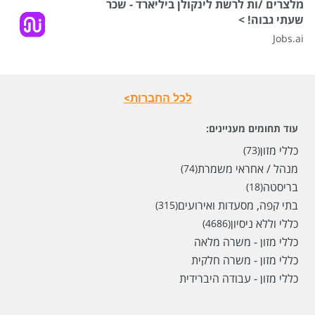
מלצרים /ות לרשת לינקולן ביליארד - שכר
שעתי גבוה! >
Jobs.ai
לכל החברות>
עוד תחומים מעניינים:
כללי מזון
(73)
מנהל / אחראי משמרת
(74)
בריסטה
(18)
שכר
המעסיק לא סיפר לנו
בתי קפה, מסעדות ואירועים
(315)
כללי וללא ניסיון
(4686)
סוג משרה
משרה מלאה
כללי מזון - משרה מלאה
מיקום
רמת השרון,
הרצליה,
הוד השרון,
תל אביב יפו
כללי מזון - משרה חלקית
כללי מזון - עבודה היברידית
לפני 13 ימים