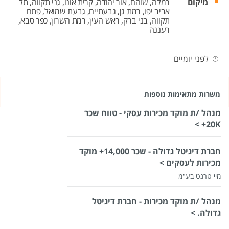
מיקום
רמלה,
שוהם,
אור יהודה,
קרית אונו,
גני תקווה,
תל
אביב יפו,
רמת גן,
גבעתיים,
גבעת שמואל,
פתח
תקווה,
בני ברק,
ראש העין,
רמת השרון,
כפר סבא,
רעננה
לפני יומיים
משרות מתאימות נוספות
מנהל /ת מוקד מכירות עסקי - טווח שכר
20K+ >
חברת דיגיטל גדולה - שכר 14,000+ מוקד
מכירות לעסקים >
מיי טרגט בע"מ
מנהל /ת מוקד מכירות - חברת דיגיטל
גדולה. >