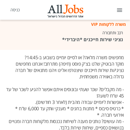
כניסה
משרה ללקוחות VIP
רכב ותחבורה
נציגי שירות חייכנים *היברידי*
מחפשים משרה מלאה? או לסיים יומיים בשבוע ב-14:45?
מוקד הבוטיק שלנו בצ'ק פוסט (חיפה) מתרחב! אנחנו מחפשים
נציגי/ות שירות חייכנים שיצטרפו אלינו ויהנו מתנאים של חברה
גדולה באווירה משפחתית.
- מה מקבלים? שכר שעתי ובונוסים איתם אפשר להגיע לשכר של עד
45 ש"ח לשעה!
- אפשרות ליומיים עבודה מהבית (לאחר 3 חודשים).
* כרטיס סיבוס * מתנות בחגים * מענקי וותק עד 6,000 ש"ח *
אירועי חברה. *
- מה עושים? נותנים מענה לשיחות נכנסות מלקוחות חברה ומנויים
בנושאים כספיים, שיחות שירות בלבד.