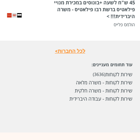
45 ש"ח לשעה +בונוסים במכירת מנויי
פילאטיס ברשת רבו פילאטיס - משרה
היברידית!!! >
הולמס פלייס
שכר
המעסיק לא סיפר לנו
סוג משרה
משרה מלאה
לכל החברות>
מיקום
רמת גן,
עבודה מהבית
עוד תחומים מעניינים:
שירות לקוחות
(3636)
לפני 23 ימים
שירות לקוחות - משרה מלאה
שירות לקוחות - משרה חלקית
שירות לקוחות - עבודה היברידית