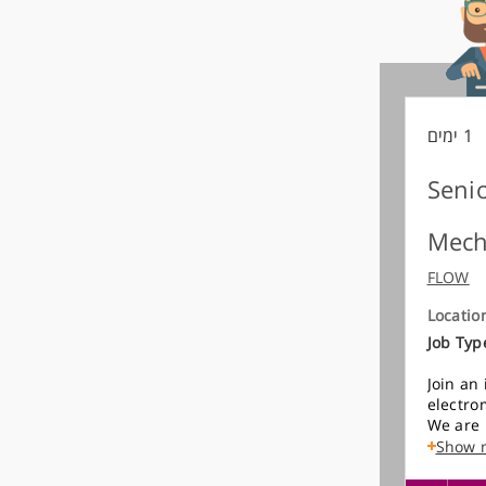
1 ימים
Seni
Mech
FLOW
Locatio
Job Typ
Join an
electro
We are 
product
Show 
on envi