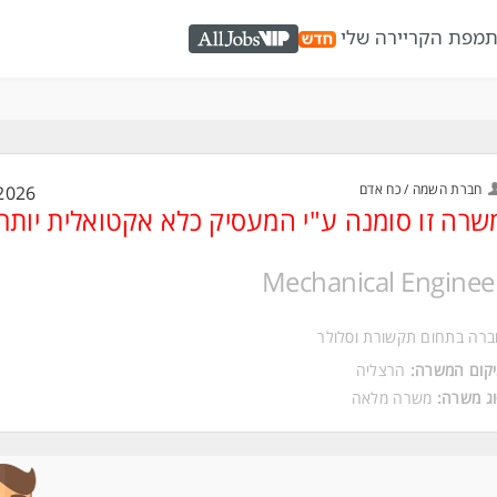
ת
מפת הקריירה שלי
AllJobs VIP
חברת השמה / כח אדם
2026
שרה זו סומנה ע"י המעסיק כלא אקטואלית יותר
Mechanical Enginee
רה בתחום תקשורת וסלולר
יקום המשרה
הרצליה
וג משרה
משרה מלאה