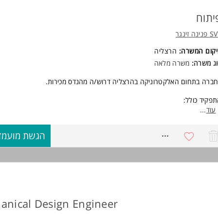
יתוח
SVT  זינגר
מיקום המשרה
הרצליה
וג משרה
משרה מלאה
חברה בתחום האלקטרוניקה בהרצליה דרוש/ה מהנדס מכירות
תפקיד כולל
קיד המשלב קשר שוטף עם לקוחות קיימים וחדשים בנושא מוצרים מהתעשייה
...
עוד
בטחונית
הגשת מועמד
8729324
רישות
אר בהנדסה אלקטרוניקה/חשמל/מכונות - חובה
נתיים ניסיון בתפקיד בעל אופי הנדסי מהתעשייה הבטחונית - חובה
ון לעסוק בתפקיד המשלב פן הנדסי עם עסקי - חובה
קיד משרדי במשרה מלאה בא.ת. הרצליה פיתוח. המשרה מיועדת לנשים ולגבר
אחד
לעוד משרות ומידע על SVT נינה זינגר
anical Design Engineer