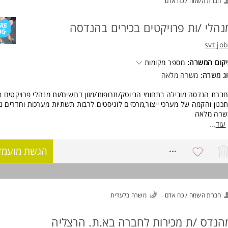
חברת השמה / כח אדם
* יסיון בניהול תקציב, קריאת תוכניות וכתבי כמויות
לעוד משרות ומידע על ארן מחקר פיתוח ודגמים - ARAN Research & Developmen
* ליטה מלאה בעברית וביישומי מחשב. המשרה מיועדת לנשים ולגברים כאחד
נהלי /ות פרויקטים בכירים בהנדסה
לעוד משרות ומידע על תפקיד פלוס - חיפה
svt jo
יקום המשרה
מספר מקומות
וג משרה
משרה מלאה
ברת הנדסה מובילה בתחומי הביוטק/תרופות/מזון דרושים/ות מנהלי פרויקטים ב
כנון והקמה של מערכי ייצור,מרכזים לוגיסטים לרבות תשתיות מערכות וחדרים נ
שרה מלאה
...
עוד
רישות
נדס מכונות/ביורפואה/תעו"נ/אזרחי-חובה
הגשת מועמד
8768616
שנים לפחות בניהול פרויקטים בביוטק/מכשור רפואי/תרופות/מזון
ולות גבוהות במערכות ייצור/חדרים נקיים/מזון
משרה מס #1028209 מיועדת לגברים ונשים כאחד המשרה מיועדת לנשים ולג
אחד
חברת השמה / כח אדם
משרה בלעדית
לעוד משרות ומידע על svt jobs
הנדס /ת מכירות לחברה בא.ת. הרצליה