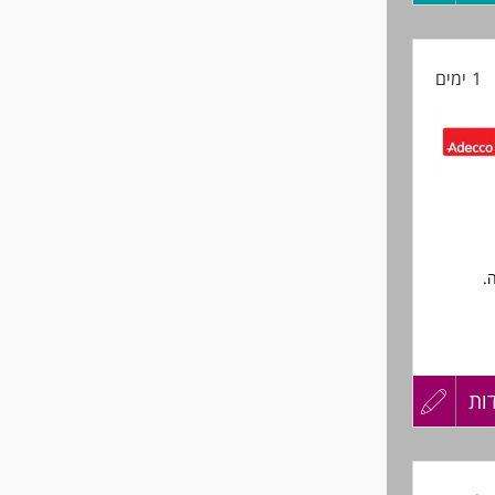
קורות
1 ימים
החיים
לפני
שליחה
ה
ות
עדכון
ם
קורות
 לנשים