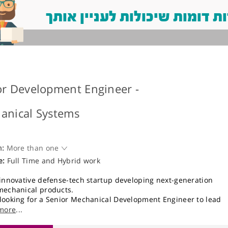
 דומות שיכולות לעניין אותך
or Development Engineer -
anical Systems
n:
More than one
e:
Full Time and Hybrid work
 innovative defense-tech startup developing next-generation
mechanical products.
looking for a Senior Mechanical Development Engineer to lead
 development from concept to production in a dynamic, hands-
more
...
ronment.