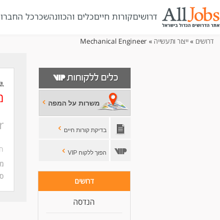
דרושים
קורות חיים
כלים והכוונה
שכר
כל החברו
» Mechanical Engineer
ייצור ותעשייה
»
דרושים
מ
משרות על המפה
r
בדיקת קורות חיים
חב
הפוך ללקוח VIP
מ:
ס:
דרושים
הנדסה