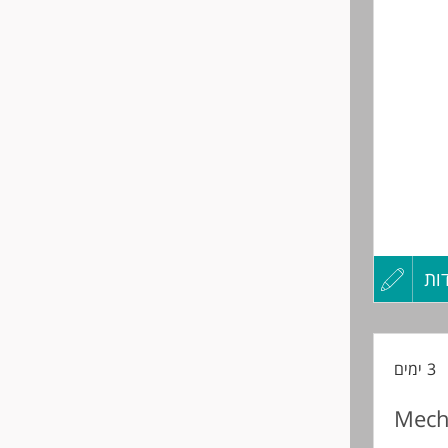
שליחה
ות
עדכון
קורות
ים
3 ימים
החיים
Mech
לפני