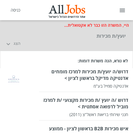
כניסה
היי, המשרה הזו כבר לא אקטואלית...
יועץ/ת מכירות
הצג
לא נורא, הנה משרות דומות:
דרוש/ה יועץ/ת מכירות למרכז מומחים
אדנטיקה מדיקל בראשון לציון >
אדנטיקה סמייל בע"מ
דרוש /ה יועץ /ת מכירות מקצועי /ת למרכז
שכר
המעסיק לא סיפר לנו
מוביל לרפואה אסתטית >
סוג משרה
עבודה היברידית,
משרה מלאה
חנני שירותי בריאות ראשל"צ (2011)
מיקום
ראשון לציון
איש מכירות B2B בראשון לציון - ממוצע