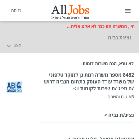
כניסה
היי, המשרה הזו כבר לא אקטואלית...
נציגת גביה
הצג
לא נורא, הנה משרות דומות:
8482 מספר משרה רמת גן למוקד טלפוני
של משרד עו"ד העוסק בתחום הגביה דרוש
/ה נציג /ת שירות לקוחות ו >
AB גיוס והשמה
שכר
המעסיק לא סיפר לנו
נציג/ת גביה >
סוג משרה
ללא ניסיון,
משרה מלאה
מיקום
רמת גן
אחראי/ת תפעול, מלאי וגבייה >