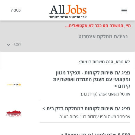
כניסה
היי, המשרה הזו כבר לא אקטואלית...
נציג/ת מחלקת אינטרנט
הצג
לא נורא, הנה משרות דומות:
נציג /ת שירות לקוחות - תפקיד מגוון
ומקצועי עם מענק התמדה ואפשרויות
קידום >
אורטל משאבי אנוש (קרית גת)
נציג /ת שירות לקוחות למחלקת בדק בית >
אביסרור משה ובניו עבודות בנין ופתוח בע"מ
8,500 ש"ח לנציג /ת בק אופיס!! >