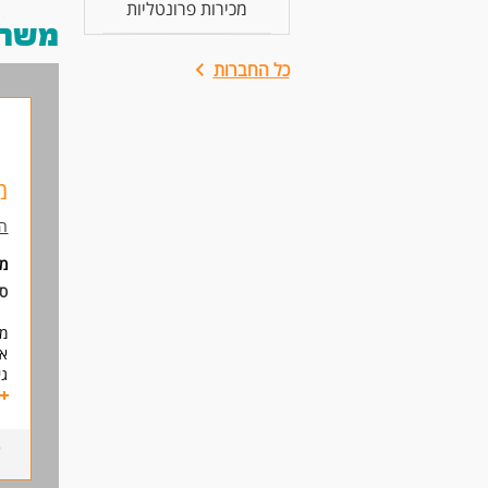
מכירות פרונטליות
משרות
כל החברות
מ
ה
מ
סו
מח
אנ
גי
במ
פנ
דר