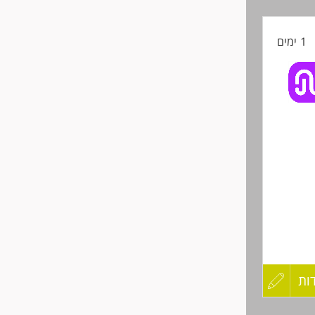
קורות
1 ימים
החיים
לפני
שליחה
ות
עדכון
קורות