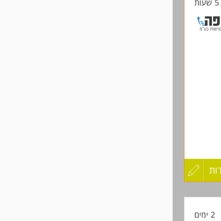
ת
החיים
לפני
שליחה
ות
עדכון
קורות
2 ימים
החיים