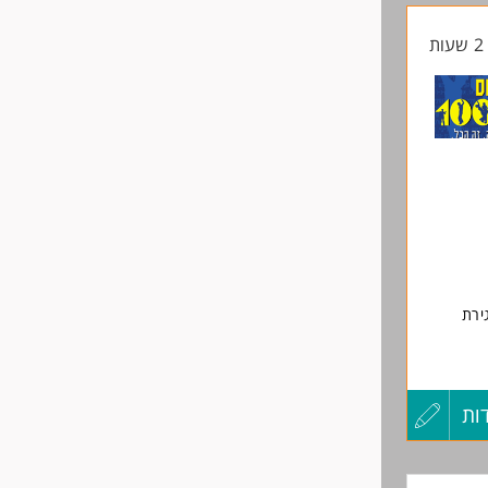
ת
החיים
לפני
שליחה
כיר
ירת
ים כאחד.
ות
עדכון
קורות