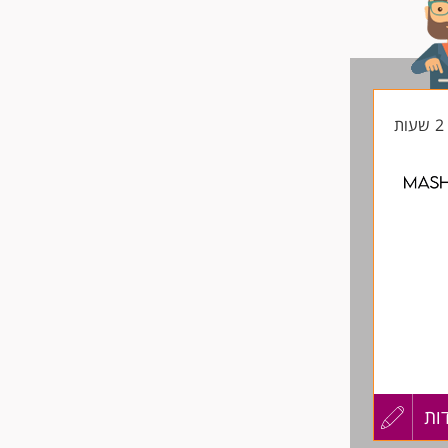
ת
ות
עדכון