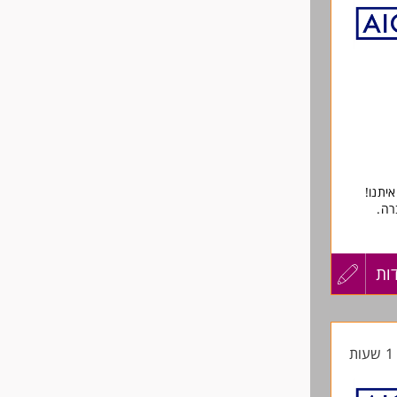
לפני
שליחה
.
יתנו!
רה.
כים - יתרון
ות
עדכון
קורות
ת
החיים
לפני