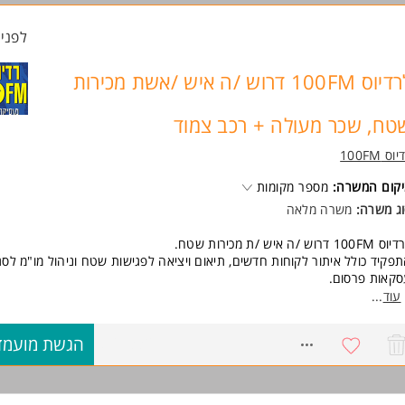
 אנחנו מציעים?
לפני 2 שעו
שכר בסיס של 9,000.
וסים מתגמלים - 100% בונוס בחודש הראשון על כל מנוי של לקוח גדול שייסגר.
לרדיוס 100FM דרוש /ה איש /אשת מכירות
כב צמוד לאחר 3 חודשי עבודה.
סביבת עבודה צעירה, איכותית ומתפתחת.
הזדמנות לקחת חלק משמעותי בצמיחת חברת AI חדשנית.
טח, שכר מעולה + רכב צמוד
 אתם חיים מכירות, אוהבים לפתוח דלתות וליצור הזדמנויות עסקיות - נשמח לה
וס 100FM
תכם!
קום המשרה:
מספר מקומות
ישות:
ג משרה:
משרה מלאה
 אנחנו מחפשים?
100F דרוש /ה איש /ת מכירות שטח.
ניסיון קודם במכירות B2B - חובה.
פקיד כולל איתור לקוחות חדשים, תיאום ויציאה לפגישות שטח וניהול מו"מ לסג
ניסיון בעבודה עם לידים קרים - חובה.
קאות פרסום.
יכולת ניהול משא ומתן וסגירת עסקאות.
אים מעולים!!! סביבת עבודה דינמית, צעירה ומאתגרת.
עוד
...
יוזמה, עצמאות ורעב להצלחה.
רדי החברה ממוקמים בפארק התעשייה אפק בראש העין.
יחסי אנוש מעולים ויכולת עבודה בסביבה דינמית. המשרה מיועדת לנשים ולגבר
משרה כוללת רכב צמוד
8767332
הגשת מועמד
וד משרות ומידע על Jobs.ai >
ישות:
ן במכירות שטח B2B לפחות שנתיים וידע מעמיק בניהול מו"מ חובה.
כרות עם עולם הפרסום, השיווק והמדיה יתרון.