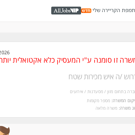
ת
מפת הקריירה שלי
AllJobs VIP
2026
שרה זו סומנה ע"י המעסיק כלא אקטואלית יותר
רוש /ה איש מכירות שטח
רה בתחום מזון / מסעדנות / אירועים
קום המשרה:
מספר מקומות
ג משרה:
משרה מלאה