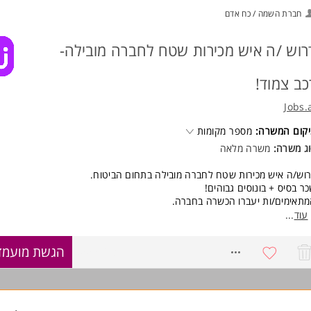
אר אקדמאי במנהל עסקים /תקשורת/שיווק/פרסום יתרון.
חברת השמה / כח אדם
פעה ייצוגית, יכולות וורבליות והתנסחות גבוהות מאוד חובה
המשרה מיועדת לנשים ולגברים כאחד.
רוש /ה איש מכירות שטח לחברה מובילה-
וד משרות ומידע על רדיוס 100FM >
כב צמוד!
Jobs.
קום המשרה:
מספר מקומות
ג משרה:
משרה מלאה
וש/ה איש מכירות שטח לחברה מובילה בתחום הביטוח.
ר בסיס + בונוסים גבוהים!
תאימים/ות יעברו הכשרה בחברה.
ודה מול לקוחות החברה ולקוחות חדשים.
עוד
...
לל ניהול תיקי לקוחות.
יבת עבודה דינמית ומעניינת.
8555103
הגשת מועמד
נאים מעולים למתאימים/ות!
שרות לרכב צמוד.
המשרה פונה לנשים וגברים כאחד
ישות: