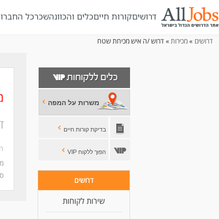
דרושים
קורות חיים
כלים והכוונה
שכר
כל החברו
דרושים
»
מכירות
» דרוש /ה איש מכירות שטח
מ
משרות על המפה
ד
בדיקת קורות חיים
חב
הפוך ללקוח VIP
מי
סו
דרושים
שירות לקוחות