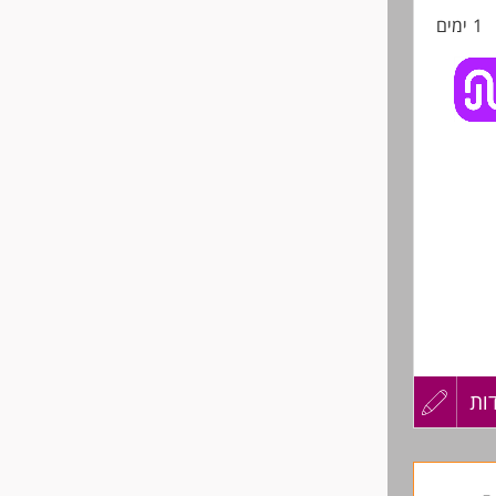
1 ימים
החיים
לפני
שליחה
ות
עדכון
קורות