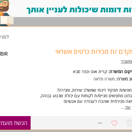
 דומות שיכולות לעניין אותך
לפני 2 שעו
קדם /ת מכירות כרטיס אשראי
משביר
יקום המשרה:
קרית אונו
ו
כפר סבא
ג משרה:
משרה מלאה
פש/ת תפקיד דינמי שמשלב שירות, ומכירה?
חנו מחפשים מגייס/ת לקוחות עם יכולת שכנוע גבוהה,
שה מכירתית ואהבה לעבודה עם אנשים!
עוד
...
סגרת התפקיד:
ייה יזומה ללקוחות בסניף והצעת הצטרפות לכרטיס אשראי.
8718964
הגשת מועמד
ישות: