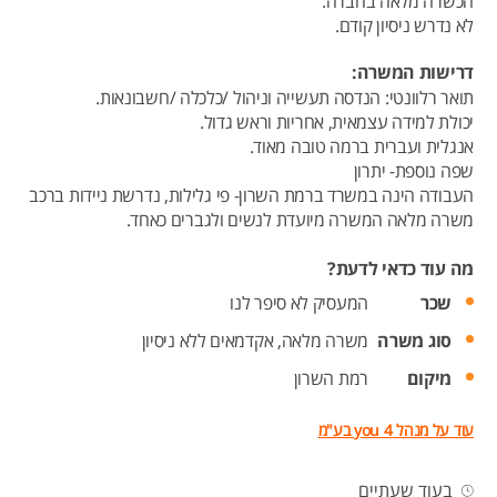
הכשרה מלאה בחברה.
לא נדרש ניסיון קודם.
דרישות המשרה:
תואר רלוונטי: הנדסה תעשייה וניהול /כלכלה /חשבונאות.
יכולת למידה עצמאית, אחריות וראש גדול.
אנגלית ועברית ברמה טובה מאוד.
שפה נוספת- יתרון
העבודה הינה במשרד ברמת השרון- פי גלילות, נדרשת ניידות ברכב
משרה מלאה המשרה מיועדת לנשים ולגברים כאחד.
מה עוד כדאי לדעת?
שכר
המעסיק לא סיפר לנו
סוג משרה
משרה מלאה,
אקדמאים ללא ניסיון
מיקום
רמת השרון
עוד על מנהל 4 you בע"מ
בעוד שעתיים