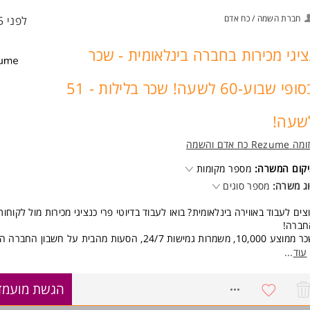
טיבציה ורצון לעבוד עם אנשים טובים
חברת השמה / כח אדם
לפני 15 שעות
ינות לקורס המשרה מיועדת לנשים ולגברים כאחד.
וד משרות ומידע על אורטל משאבי אנוש (קריות) >
ציגי מכירות בחברה בינלאומית - שכר
בסופי שבוע-60 לשעה! שכר בלילות - 51
שעה!
Rezume כח אדם והשמה
קום המשרה:
מספר מקומות
ג משרה:
מספר סוגים
צים לעבוד באווירה בינלאומית? בואו לעבוד בדיוטי פרי כנציגי מכירות מול לקוחות
חברה!
שכר ממוצע 10,000, משמרות גמישות 24/7, הסעות מהבית על חשבון הח
ורך שעות היממה, מענקי התמדה, עבודה כעובדי חברה מהיום הראשון, בונוסים
עוד
...
גים וימי הולדת והמון אופציות להתקדם.
8214785
הגשת מועמד
ישות:
טיבציה ורמה אישית גבוהה