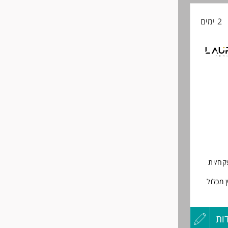
2 ימים
החיים
לפני
שליחה
פקח/ית
 מכלול
ב"ג.
ות
עדכון