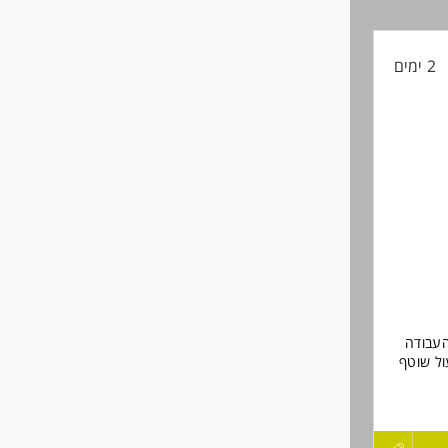
קורות
2 ימים
החיים
לפני
שליחה
העבודה
ול שוטף