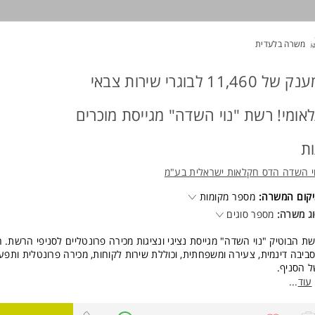
מנים/ות לפנות אליי - חן: 054-3396666, "וי איי פי אבטחה"
משרה בלעדית
ישות:
ות צבאי מלא
ונות לעבודה במשמרות מגוונות לרבות בשבתות (רוטציה בין כולם)
מענק של 11,460 לבוגרי שירות צבאי
ריות לפרטים ושירותיות המשרה מיועדת לנשים ולגברים כאחד.
לאומי! רשת "נוי השדה" מגייסת מוכרים
וד משרות ומידע על VIP אבטחה >
ות
י השדה הדס חקלאות ישראלית בע"מ
קום המשרה:
מספר מקומות
ג משרה:
מספר סוגים
ת הבוטיק "נוי השדה" מגייסת נציגי ונציגות מכירה פרונטליים לסניפי הרשת. 
ביבה דינמית, צעירה ומשפחתית, וכוללת שירות לקוחות, מכירה פרונטלית ותפע
 הסניף.
אים והטבות:
עוד
...
ברה: 11,460 לחיילים/ות משוחררים/ות מהיום הראשון!
ר ותגמול: שכר שעתי גבוה + בונוסים מתגמלים על עמידה ביעדים.