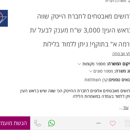
משרה בלעדית
רושים מאבטחים לחברת הייטק שווה
בראש העין! 3,000 ש"ח מענק לבעל /ת
רמה א" בתוקף! ניתן ללמוד בלילות
אבטחה
קום המשרה:
מספר מקומות
ג משרה:
מספר סוגים
אים נוספים:
קרן השתלמות
ושים מאבטחים אלופים לחברת ההייטק הכי שווה שיש בראש העין
תן ללמוד בעמדה במשמרות הלילה
רה ל"רמה א'" עלינו! 3,000 ש"ח מענק לבעל/ת רמה א' בתוקף
עוד
...
קיד רגוע ומשמעותי הכולל משימות שמירה/בקרה/סיירות בבנייני החברה.
8765283
הגשת מועמד
אים סוציאליים מלאים, כולל קרן פנסיה, קרן השתלמות ועוד.
אים מפנקים לרבות חדרי אוכל, פינוקים וכ'ד