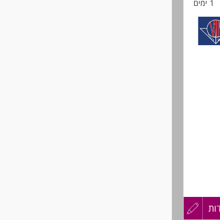
1 ימים
ות
עדכון