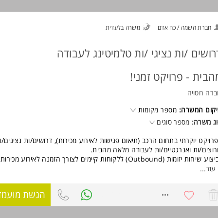
ן דרישה לניסיון קודם המשרה מיועדת לנשים ולגברים כאחד.
ד משרות ומידע על רזומה Rezume כח אדם והשמה >
חברת השמה / כח אדם
משרה בלעדית
רושים /ות נציגי /ות טלמיטינג לעבודה
הבית - פרויקט זמני!
רה חסויה
קום המשרה:
מספר מקומות
ג משרה:
מספר סוגים
רויקט יוקרתי בתחום הרכב (תיאום פגישות לאירוע מכירות), דרושים/ות נציגים/ו
וצים/ות ואנרגטיים/ות לעבודה מלאה מהבית.
ע שיחות יזומות (Outbound) ללקוחות קיימים לצורך הזמנה לאירוע מכירות.
בודה מול יעדי תפוקה גבוהים (קצב עבודה מהיר).
עוד
...
8640395
הגשת מועמד
טי הפרויקט:
יכים: 19/04 עד 18/05.
: 38 ש"ח לשעה.