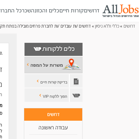
דרושים
קורות חיים
כלים והכוונה
שכר
כל החברו
דרושים
»
כללי וללא ניסיון
» דרושים /ות עובדים /ות לחברת פרחים מובילה בפתח תקווה!
משרות על המפה
ד
מ
בדיקת קורות חיים
חב
הפוך ללקוח VIP
מי
סו
דרושים
חב
עבודה ראשונה
לפ
תאר