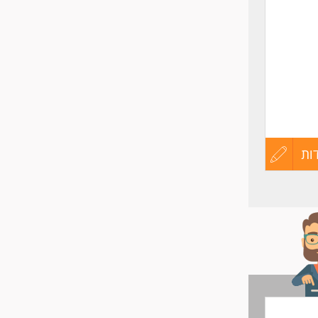
ות
עדכון
קורות
החיים
לפני
שליחה