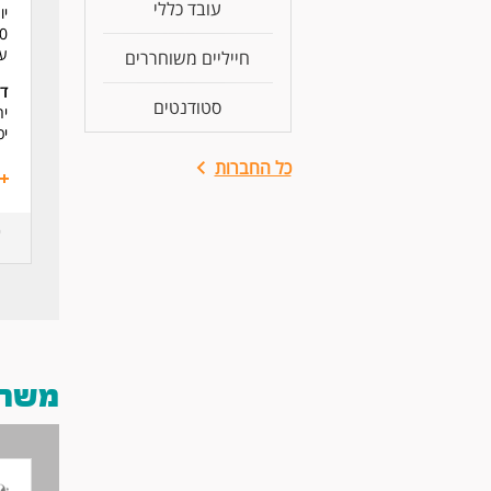
עובד כללי
יום רג
40 ש"
עב
חייליים משוחררים
דר
סטודנטים
יח
יכ
כל החברות
משרות