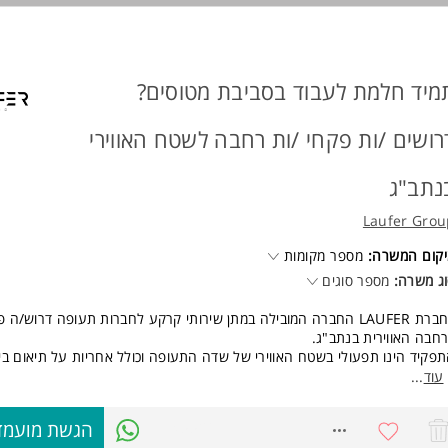
קף משרה: 8 שעות עבודה ביום.
ות פעילות: ימים א'-ה' בין 09:00 ל-19:00 (גמישות בתוך הטווח).
י שישי: נדרשת נכונות לעבודה בשעות 09:00-12:00 (לסירוגין/לפי צורך).
ישות:
מיד חלמת לעבוד בסביבת מטוסים?
שב נייח או נייד בבית + אינטרנט + אוזניית USB
ולת עבודה עם מחשב
רושים /ות פקחי /ות רחבה לשטח האווירי
רבליות המשרה מיועדת לנשים ולגברים כאחד.
נתב"ג
Laufer Grou
קום המשרה:
מספר מקומות
ג משרה:
מספר סוגים
לחברת LAUFER החברה המובילה במתן שירותי קרקע לחברות תעופה דרוש/ה 
חבה האווירית בנתב"ג.
פקיד הינו תפעולי בשטח האווירי של שדה התעופה וכולל אחריות על תיאום בין
עילויות סביב המטוס, התנהלות מול צוותי האוויר ומול ממשקי עבודה שונים בנת
עוד
...
הכשרה בתשלום
7745526
הגשת מועמד
תוספת שכר בלילות וסופ"שים