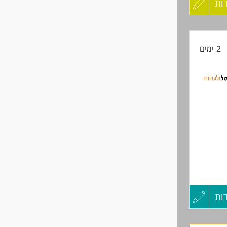
ות
עדכון
קורות
2 ימים
החיים
לפני
שליחה
ות
עדכון
קורות