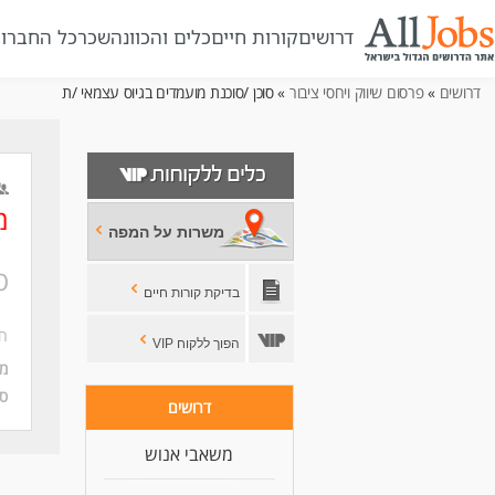
דרושים
קורות חיים
כלים והכוונה
שכר
כל החברו
דרושים
»
פרסום שיווק ויחסי ציבור
» סוכן /סוכנת מועמדים בגיוס עצמאי /ת
מ
משרות על המפה
ס
בדיקת קורות חיים
חב
הפוך ללקוח VIP
מי
סו
דרושים
משאבי אנוש