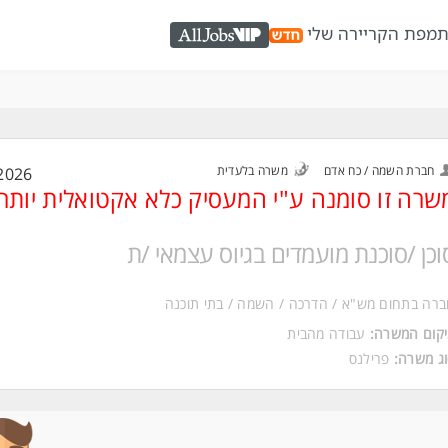
ת
מפת הקריירה שלי
AllJobs VIP
חברת השמה / כח אדם
משרה בלעדית
2026
שרה זו סומנה ע"י המעסיק כלא אקטואלית יותר
וכן /סוכנת מועמדים בגיוס עצמאי /ת
רה בתחום מש"א / הדרכה / השמה / בתי תוכנה
קום המשרה:
עבודה מהבית
ג משרה:
פרילנס