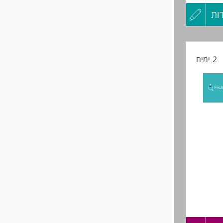
ות
עדכון
קורות
2 ימים
החיים
לפני
שליחה