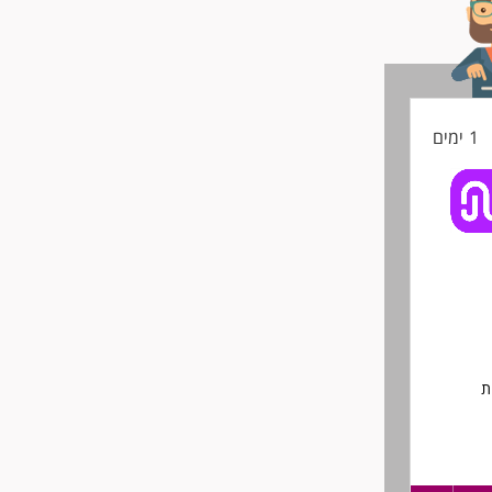
1 ימים
ת
ורוצים