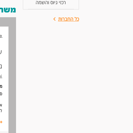
רכזי גיוס והשמה
משרות
כל החברות
ע
ג
ai
מ
סו
אם
לה
אנ
לב