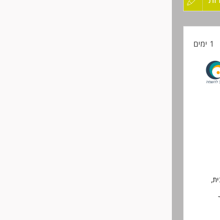
קורות
1 ימים
החיים
לפני
שליחה
ת,
ברים