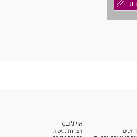
ות
עדכון
קורות
חד.
החיים
לפני
שליחה
אולג'ובס
דרושים
הצהרת נגישות