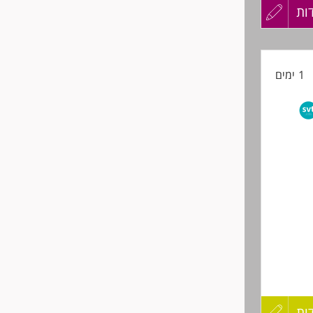
ות
עדכון
קורות
1 ימים
החיים
לפני
שליחה
ולמי
ות
עדכון