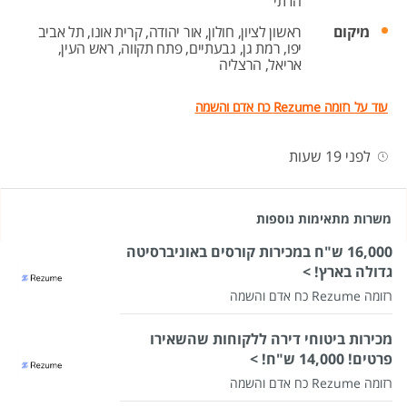
הדתי
מיקום
ראשון לציון,
חולון,
אור יהודה,
קרית אונו,
תל אביב
יפו,
רמת גן,
גבעתיים,
פתח תקווה,
ראש העין,
אריאל,
הרצליה
עוד על רזומה Rezume כח אדם והשמה
לפני 19 שעות
משרות מתאימות נוספות
16,000 ש"ח במכירות קורסים באוניברסיטה
גדולה בארץ! >
רזומה Rezume כח אדם והשמה
מכירות ביטוחי דירה ללקוחות שהשאירו
פרטים! 14,000 ש"ח! >
רזומה Rezume כח אדם והשמה