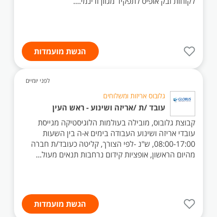
לקוחות ובק אופיס לתפקיד מגוון ודינמי....
הגשת מועמדות
לפני יומיים
גלובוס אריזות ומשלוחים
עובד /ת /אריזה ושינוע - ראש העין
קבוצת גלובוס, מובילה בעולמות הלוגיסטיקה מגייסת
עובדי אריזה ושינוע העבודה בימים א-ה בין השעות
08:00-17:00, ש"נ -לפי הצורך, קליטה כעובד/ת חברה
מהיום הראשון, אופציות קידום נרחבות תנאים מעול...
הגשת מועמדות