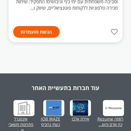
וסביבה משפחתית עם ימי כיף וגיבושים! התפקיד: שיחות
מכירה טלפוניות ללקוחות פוטנציאליים, שיווק ו...
הגשת מועמדות
עוד חברות בתעשיית
האחר
רזומה Rezume
איילת אלבז
JOB WAZE
אינטגרל
כח אדם והש...
נעמי גרוביס
פתרונות משאבי
א...