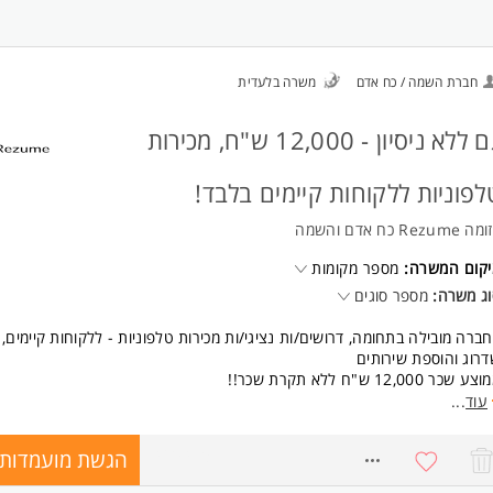
תן להשתלב במשרת הורה/סטודנט /ית.
ישות:
ריינטציה מכירתית
חברת השמה / כח אדם
משרה בלעדית
טיבציה גבוהה המשרה מיועדת לנשים ולגברים כאחד.
גם ללא ניסיון - 12,000 ש"ח, מכירות
לפוניות ללקוחות קיימים בלבד!
 Rezume כח אדם והשמה
יקום המשרה:
מספר מקומות
ג משרה:
מספר סוגים
ברה מובילה בתחומה, דרושים/ות נציגי/ות מכירות טלפוניות - ללקוחות קיימים,
רוג והוספת שירותים
ע שכר 12,000 ש"ח ללא תקרת שכר!!
ודה באווירה אנרגטית, תחרויות ופרסים, ומודל תגמול מתגמל
עוד
...
מרות בשעות סופר נוחות+ ימי ו' לסירוגין
תן להשתלב במשרה הורה/ סטודנט /ית.
הגשת מועמדות
7312306
ישות: