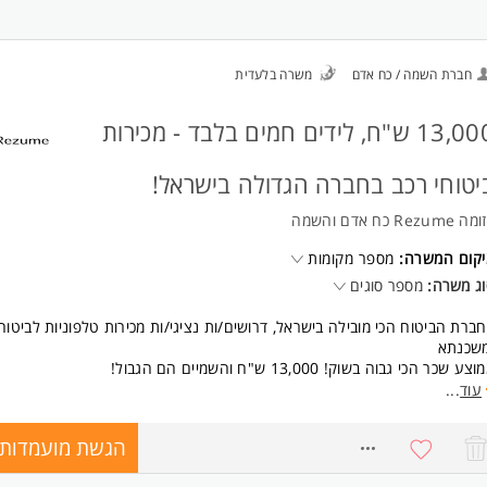
ולת עבודה בצוות.
לנות.
ונות למשרה מלאה. המשרה מיועדת לנשים ולגברים כאחד.
חברת השמה / כח אדם
משרה בלעדית
13,000 ש"ח, לידים חמים בלבד - מכירות
יטוחי רכב בחברה הגדולה בישראל!
 Rezume כח אדם והשמה
יקום המשרה:
מספר מקומות
ג משרה:
מספר סוגים
ברת הביטוח הכי מובילה בישראל, דרושים/ות נציגי/ות מכירות טלפוניות לביטוח
משכנתא
צע שכר הכי גבוה בשוק! 13,000 ש"ח והשמיים הם הגבול!
חות נכנסות/יוצאות, טיפול בלידים חמים בלבד, ניהול משא ומתן וטיפול בהפקת
עוד
...
פוליסה
בוס, נופשי חברה, תחרויות ופרסים שווים, קרן השתלמות, אופציות קידום ופיתוח,
הגשת מועמדות
7312304
כשרה מלאה ועוד
רה מלאה, שעות נוחות וגמישות