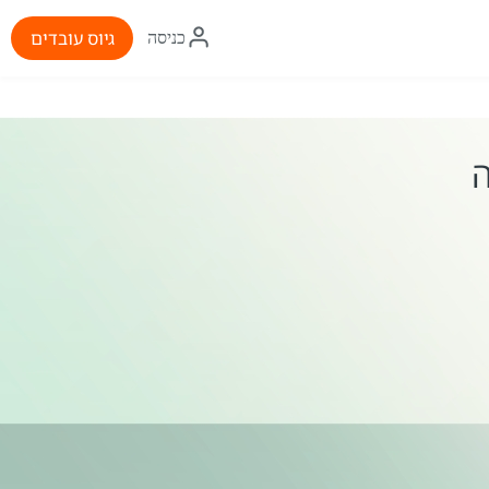
איקון
גיוס עובדים
כניסה
התחברות