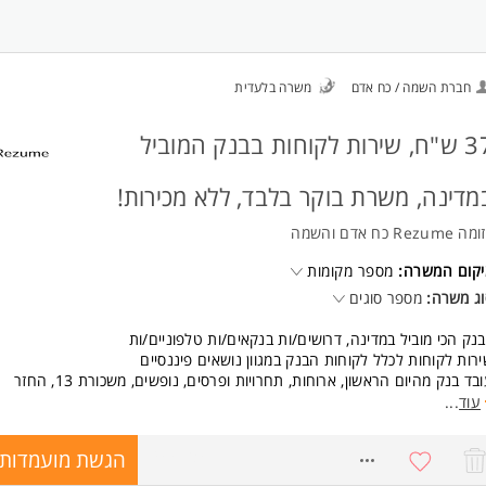
כושר שכנוע
יכולת הנעה והגעה ליעדים המשרה מיועדת לנשים ולגברים כאחד.
חברת השמה / כח אדם
משרה בלעדית
37 ש"ח, שירות לקוחות בבנק המוביל
מדינה, משרת בוקר בלבד, ללא מכירות!
 Rezume כח אדם והשמה
יקום המשרה:
מספר מקומות
ג משרה:
מספר סוגים
נק הכי מוביל במדינה, דרושים/ות בנקאים/ות טלפוניים/ות
רות לקוחות לכלל לקוחות הבנק במגוון נושאים פיננסיים
עובד בנק מהיום הראשון, ארוחות, תחרויות ופרסים, נופשים, משכורת 13, החזר
צאות גני ילדים ועוד המון הטבות!
עוד
...
ודה בסביבת עבודה מאתגרת דינאמית וצעירה, עם אופציות קידום ופיתוח!
מרות בוקר בלבד- גמישות גם לסטודנטים/ות והורים
הגשת מועמדות
7355765
 שישי לסירוגין 8:00-13:00