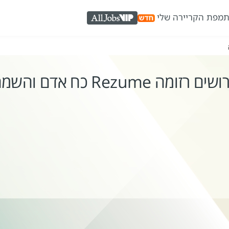
ת
מפת הקריירה שלי
AllJobs VIP
ים רזומה Rezume כח אדם והשמה