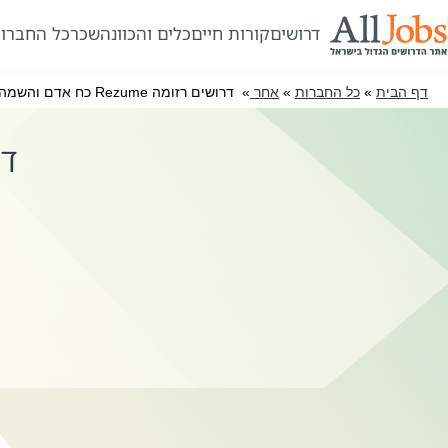
דרושים
קורות חיים
כלים והכוונה
שכר
כל החברו
דף הבית
»
כל החברות
»
אחר
» דרושים רזומה Rezume כח אדם והשמה
דרוש