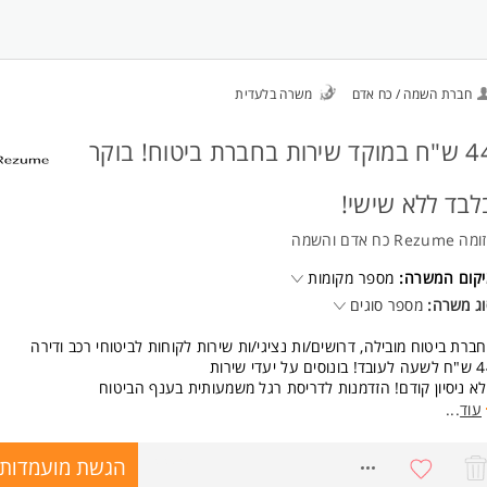
ישות:
שירותיות ברמה גבוהה- חובה
כושר ביטוי מצוין, וורבאליות- חובה
מכוונות להתפתח לטווח הארוך
חברת השמה / כח אדם
משרה בלעדית
יכולות למידה ושליטה מלאה בישומי מחשב המשרה מיועדת לנשים ולגברים כאח
44 ש"ח במוקד שירות בחברת ביטוח! בוקר
לבד ללא שישי!
 Rezume כח אדם והשמה
יקום המשרה:
מספר מקומות
ג משרה:
מספר סוגים
ברת ביטוח מובילה, דרושים/ות נציגי/ות שירות לקוחות לביטוחי רכב ודירה
! בונוסים על יעדי שירות
א ניסיון קודם! הזדמנות לדריסת רגל משמעותית בענף הביטוח
בד /ת חברה מהיום הראשון, ארוחות מסובסדות, קרן השתלמות, נופשים, תחרויו
עוד
...
רסים שווים ועוד המון הטבות
ה, משמרות בוקר
הגשת מועמדות
7335209
 ו' לסירוגין 8:00-13:00