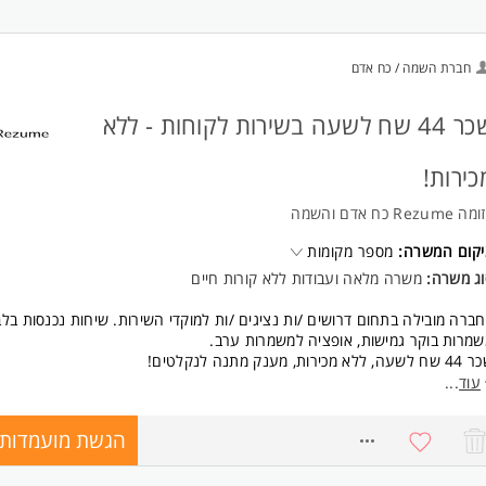
חברת השמה / כח אדם
שכר 44 שח לשעה בשירות לקוחות - ללא
כירות!
 Rezume כח אדם והשמה
יקום המשרה:
מספר מקומות
וג משרה:
משרה מלאה ועבודות ללא קורות חיים
ברה מובילה בתחום דרושים /ות נציגים /ות למוקדי השירות. שיחות נכנסות בלב
מרות בוקר גמישות, אופציה למשמרות ערב.
עה, ללא מכירות, מענק מתנה לנקלטים!
וירה צעירה, שמחה, חדר אוכל, חדר כושר, סביבה דינאמית ועם פוטנציאל להת
עוד
...
פקידים בעלי /ות אופי ניהולי בעתיד.
ול להתאים גם לסטודנטים ואמהות.
הגשת מועמדות
8194023
ישות:
ריינטציה שרותית.