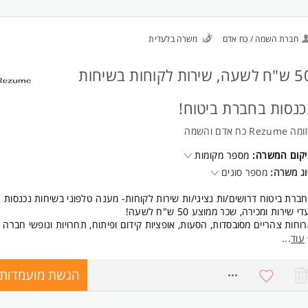
חברת השמה / כח אדם
משרה בלעדית
50 ש"ח לשעה, שירות לקוחות בשיחות
כנסות בחברת ביטוח!
 Rezume כח אדם והשמה
יקום המשרה:
מספר מקומות
ג משרה:
מספר סוגים
ברת ביטוח דרושים/ות נציגי/ות שירות לקוחות- מענה טלפוני בשיחות נכנסות
די שירות ומכירה, שכר ממוצע 50 ש"ח לשעה!
וחות צהריים מסובסדות, הסעות, אופציות קידום ופיתוח, תחרויות ונופשי חברה ו
' 8:00-17:00
עוד
...
ישות:
הגשת מועמדות
כושר ביטוי גבוה
7776492
תודעת שירות גבוהה המשרה מיועדת לנשים ולגברים כאחד.