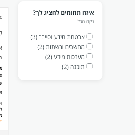
איזה תחומים להציג לך?
נקה הכל
ל
אבטחת מידע וסייבר (3)
מחשבים ורשתות (2)
א
מערכות מידע (2)
תי
תוכנה (2)
מ
ס
ש
תנ
מה
לא
מ
המ
הת