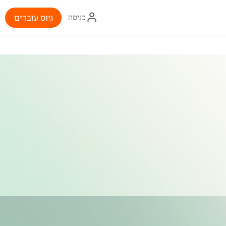
איקון
גיוס עובדים
כניסה
התחברות