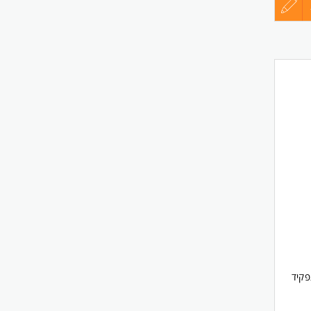
עדכון
קורות
החיים
לפני
שליחה
פקיד
ות