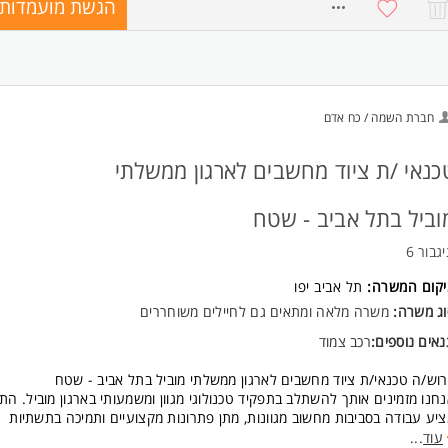
הגשת מועמדות
8751106
ומי אחריות:
ניהול וטיפול באירועי סייבר מורכבים (Tier 2/3).
וע חקירות Digital Forensics ו-Incident Response.
יתוח ותחזוקת Playbooks במערכות SOAR.
תוח אוטומציות ב- Python ואינטגרציה בין מערכות באמצעות APIs.
ודה עם צוותי SOC לשיפור יכולות הזיהוי והתגובה.
חברת השמה / כח אדם
ישות:
ישות *חובה*:
כנאי /ת ציוד מחשבים לארגון ממשלתי
ות ניסיון ב- SOC / Incident Response / DFIR.
ניסיון בטיפול באירועי סייבר מורכבים (Tier 2/3).
וביל בתל אביב - שטח
לפחות שנתיים ניסיון ב-DFIR.
לפחות שנה ניסיון בפיתוח SOAR Playbooks.
גבור 6
שליטה ב- Python.
 עם SIEM /XDR ו-SOAR (כגון Cortex XSOAR, Sentinel, QRadar).
יקום המשרה:
תל אביב יפו
היכרות עם Azure.
שליטה מלאה באנגלית. המשרה מיועדת לנשים ולגברים כאחד.
וג משרה:
משרה מלאה ומתאים גם לחיילים משוחררים
אים נוספים:
רכב צמוד
וש/ה טכנאי/ת ציוד מחשבים לארגון ממשלתי מוביל בתל אביב - שטח
חנו מזמינים אותך להשתלב בתפקיד טכנולוגי מגוון ומשמעותי בארגון מוביל. הת
יע עבודה בסביבות מחשוב מגוונות, מתן פתרונות מקצועיים ותמיכה בתשתיות
שוב, תוך שיתוף פעולה עם גורמים פנימיים וחיצוניים ותרומה לשמירה על רציפ
עוד
...