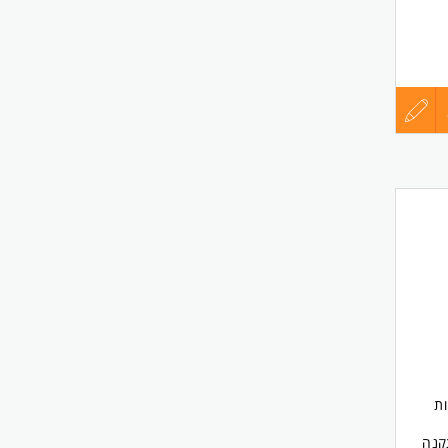
עדכון
קורות
החיים
לפני
שליחה
ות
קנה