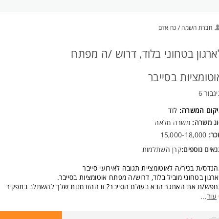
חברת השמה / כח אדם
ארגון בטחוני בלוד, דרוש /ה מפתח
וטומציות בסייבר
גבור 6
יקום המשרה:
לוד
וג משרה:
משרה מלאה
כר:
15,000-18,000
אים נוספים:
קרן השתלמות
נדס/ת בכיר/ה לאוטומציית תגובה לאירועי סייבר
רגון בטחוני מוביל בלוד, דרוש/ה מפתח אוטומציות בסייבר.
חפש/ת את האתגר הבא בעולם הסייבר? זו ההזדמנות שלך להשתלב בתפקיד
שלב חקירות סייבר מתקדמות, פורנזיקה דיגיטלית ופיתוח אוטומציות לשיפור יכו
עוד
...
גובה לאירועי אבטחת מידע.