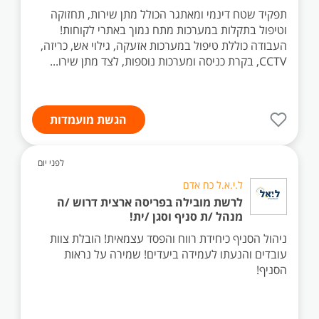
תפקיד שטח דינמי ומאתגר הכולל מתן שירות, תחזוקה
וטיפול בתקלות במערכות מתח נמוך באתרי לקוחות!
העבודה כוללת טיפול במערכות אזעקה, גילוי אש, כריזה,
CCTV, בקרת כניסה ומערכות נוספות, לצד מתן שירו...
הגשת מועמדות
לפני יום
ל.י.א.ל כח אדם
לרשת מובילה בפריסה ארצית דרוש /ה
מנהל /ת סניף וסגן /ית!
ניהול הסניף כיחידת רווח והפסד עצמאית! הובלת צוות
עובדים והנעתו לעמידה ביעדים! שמירה על נראות
הסניף!