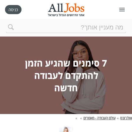
דף הבית
חיפוש חדש
7 סימנים שהגיע הזמן
ניהול החיפושים שלי
להתקדם לעבודה
חדשה
רכישת AllJobs VIP
כמה אתם שווים?
אולג'ובס
»
עולם העבודה - מאמרים
»
»
קורסים אונליין