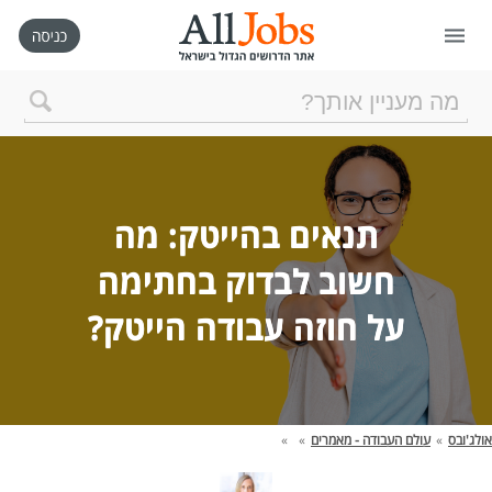
דף הבית
חיפוש חדש
תנאים בהייטק: מה
ניהול החיפושים שלי
חשוב לבדוק בחתימה
על חוזה עבודה הייטק?
רכישת AllJobs VIP
כמה אתם שווים?
אולג'ובס
»
עולם העבודה - מאמרים
»
»
קורסים אונליין