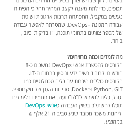
בעולם מקוון שבו יש צורך בשינויים מהירים ועדכונים
תכופים, כדי לתת מענה לקצב המהיר תהליכי הפיתוח
נעשים במקביל, התפתחה תרבות ארגונית ושיטת
עבודה המכונה –DevOps, שמטרתה לאפשר עבודה
של מספר צוותים בתחומי תוכנה, IT בדיקות וכיוב',
ביחד.
מה לומדים וכמה מרוויחים?
הקורסים להכשרת אנשי DevOps נמשכים כ-8
חודשים ולרוב דורשים ידע וניסיון בתחום ה-IT.
הקורסים כוללים היכרות עם כלים טכנולוגיים כמו
Python, GIT ו-Docker, סביבות הענן של מיקרוסופט
וגוגל, כלים למימוש CI/CD ועוד. אם תתמידו בלימודים
תוכלו להשתלב בשוק העבודה כ
אנשי DevOps
וליהנות משכר מכובד שנע סביב ה-21 אלף ₪
בממוצע.