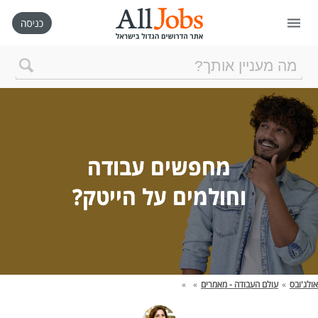
דף הבית
חיפוש חדש
מחפשים עבודה
ניהול החיפושים שלי
וחולמים על הייטק?
רכישת AllJobs VIP
כמה אתם שווים?
אולג'ובס
»
עולם העבודה - מאמרים
»
»
קורסים אונליין