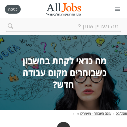
דף הבית
חיפוש חדש
ניהול החיפושים שלי
כשבוחרים מקום עבודה 
חדש?

רכישת AllJobs VIP
כמה אתם שווים?
אולג'ובס
»
עולם העבודה - מאמרים
»
»
קורסים אונליין