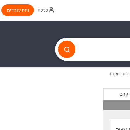
איקון
גיוס עובדים
כניסה
התחברות
 קרוב