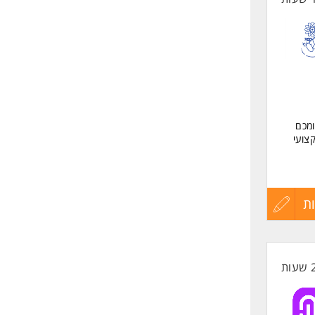
ומכם
צועי
 מקצועי
ת
עדכון
קורות
החיים
לפני