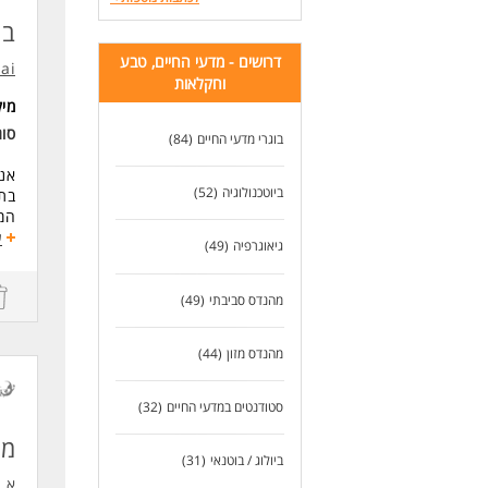
בח
דרושים - מדעי החיים, טבע
.ai
וחקלאות
מי
סו
בוגרי מדעי החיים
(84)
אנו
ביוטכנולוגיה
(52)
בתח
המש
באו
ע
גיאוגרפיה
(49)
תפק
פתר
מהנדס סביבתי
(49)
בהג
פרט
מהנדס מזון
(44)
הפר
ניתן
סטודנטים במדעי החיים
(32)
דרי
מת
- ת
ביולוג / בוטנאי
(31)
- נ
א.ט