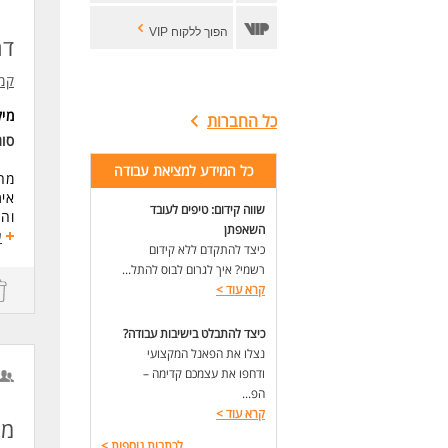
הפוך ללקוח VIP
דר
קמ"
מי
כל החברות
סוג
כל המידע למציאת עבודה
מחפ
אית
שווה קידום: טיפים לעובד
והת
השאפתן
וטכ
ע
כיצד להתקדם ללא קידום
ותו
רשמי? איך לגרום לבוס להתל...
דרי
קרא עוד
>
תוא
ניס
כיצד להתבלט בישיבות עבודה?
המש
נצלו את הפאנל המקצועי
ודחפו את עצמכם קדימה –
לעו
הפ...
קרא עוד
>
מה
לכתבות נוספות
>