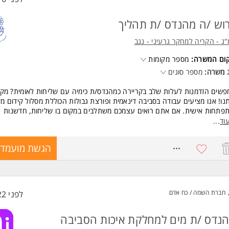
וש /ה מהנדס /ת תהליך
ג - הקריה למחקר גרעיני - נגב
קום המשרה:
מספר מקומות
 משרה:
מספר סוגים
שים הזדמנות לעלות שלב בקריירה כמהנדס/ת כימיה עם שליחות לאומית? מק
נו! אנו מציעים עבודה בסביבה דינאמית ופורצת גבולות הכוללת מסלול קידום מק
פתחות אישית. אם אתם רואים עצמכם משתלבים במקום בו שליחות, חדשנות
נולוגיה מובילים את הדרך, נשמח לקבל את קורות החיים שלכם. היו חלק מצוות
וד
...
רם שמוביל את הדור הבא של המהנדסים שלנו.
8708241
הגשת מועמדו
שות:
ר ראשון בהנדסת כימיה - חובה
יון כמהנדס/ת תהליך - יתרון
רה מיועדת לנשים ולגברים כאחד. המשרה מיועדת לנשים ולגברים כאחד.
חברת השמה / כח אדם
לפני 22 שעות
ד משרות ומידע על קמ"ג - הקריה למחקר גרעיני - נגב >
נדס /ת מים למחלקת איכות הסביבה