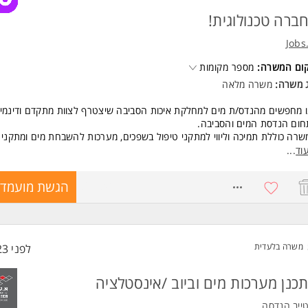
ברה טכנולוגית!
Jobs
קום המשרה:
מספר מקומות
ג משרה:
משרה מלאה
 מחפשים מהנדס/ת מים למחלקת איכות הסביבה שיצטרף לצוות מתקדם ודינמי 
ום הנדסת המים והסביבה.
רה כוללת תמיכה וליווי למתקני טיפול בשפכים, מערכות להשבחת מים ומתקני 
ויר.
וד
...
ידך יכלול הובלת פרויקטים משלב התכנון, דרך הביצוע ועד התפעול השוטף, תו
ון בעיות ושדרוג מתקנים קיימים.
8618421
הגשת מועמדו
שת המועמדות אני מאשר/ת לחברת איי בי אינטראקטיב סולושנס בעמ לשמור 
יי, להעבירם למעסיקים רלוונטיים ולהציע לי משרות נוספות, בהתאם למדיניות
טיות.
משרה בלעדית
לפני 23 שעות
 לבטל את ההסכמה בכל עת במייל: support@jobsai.co.il.
שות:
כנן מערכות מים וביוב /אינסטלציה
ואר מהנדס/הנדסאי סביבה/מים/כימיה/ביוטכנולוגיה - חובה
כונות לעבודה בסביבת כימיקלים, שפכים ובוצה
ייב הנדסה