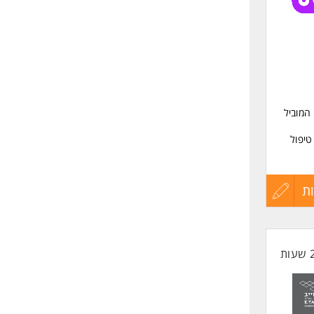
שליחה
המוביל
טיפול
ך
ת
עדכון
את
קורות
החיים
לפני