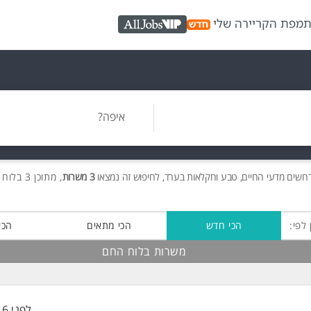
ת
מפת הקריירה שלי
AllJobs VIP
איפה?
רושים
מדעי החיים, טבע וחקלאות בערד, לחיפוש זה נמצאו
3 משרות
, מתוכן 3 בלוח החם חינם!
 לפי:
הכי חדש
הכי מתאים
הכי
משרות בלוח החם
לפני 16 שעות