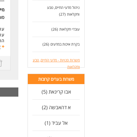
- ר
ניהול מדעי החיים, טבע
מי
- נ
וחקלאות
(27)
- י
סו
- י
- ע
ערי
עובדי חקלאות
(26)
- ר
ערי
התכ
בקרת איכות במדעים
(26)
המש
תא
ע
ערי
לעוד
משרות פנויות - מדעי החיים, טבע
דרי
וחקלאות
המש
וה
משרות בערים קרובות
יתר
לידע
אבו קרינאת (5)
של
שלי
א דהאבשה (2)
לעו
אל עביד (1)