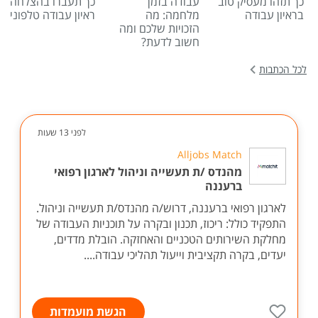
כך תזהו מעסיק טוב
עבודה בזמן
כך תעברו בהצלחה
בראיון עבודה
מלחמה: מה
ראיון עבודה טלפוני
הזכויות שלכם ומה
חשוב לדעת?
לכל הכתבות
לפני 13 שעות
Alljobs Match
מהנדס /ת תעשייה וניהול לארגון רפואי
ברעננה
לארגון רפואי ברעננה, דרוש/ה מהנדס/ת תעשייה וניהול.
התפקיד כולל: ריכוז, תכנון ובקרה על תוכניות העבודה של
מחלקת השירותים הטכניים והאחזקה. הובלת מדדים,
יעדים, בקרה תקציבית וייעול תהליכי עבודה....
הגשת מועמדות