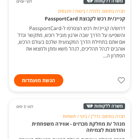
לפני יומיים
חברה בתחום: כלכלה / ביטוח / פיננסים
קניינ/ית רכש לקבוצת PassportCard
דרוש/ה קניינ/ית רכש הצטרפו ל-PassportCard
והשפיעו על הדרך שבה ארגון מוביל רוכש, מתקשר וגדל
אם אתם בתחילת הדרך המקצועית שלכם בעולם הרכש,
אוהבים לנהל תהליכים, לנהל משא ומתן ולמצוא את
הפתרון ה...
הגשת מועמדות
לפני 3 ימים
חברה בתחום: נדל"ן / בינוי / תשתיות
מנהל /ת מחלקת מכרזים - אווירה משפחתית
והזדמנות לצמיחה