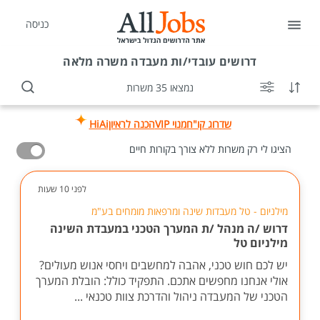
כניסה
דרושים
עובדי/ות מעבדה משרה מלאה
נמצאו 35 משרות
שדרוג קו"ח
מנוי VIP
הכנה לראיון
HiAi
הציגו לי רק משרות ללא צורך בקורות חיים
לפני 10 שעות
מילניום - טל מעבדות שינה ומרפאות מומחים בע"מ
דרוש /ה מנהל /ת המערך הטכני במעבדת השינה
מילניום טל
יש לכם חוש טכני, אהבה למחשבים ויחסי אנוש מעולים?
אולי אנחנו מחפשים אתכם. התפקיד כולל: הובלת המערך
הטכני של המעבדה ניהול והדרכת צוות טכנאי ...