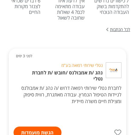
7 כישורים נדרשים
איך לדעת איזו
6 דברים שכדאי
להתקדמות בשוק
עבודה מתאימה
לצנזר מקורות
העבודה הנוכחי
לכם? 4 שאלות
החיים
שחובה לשאול
לכל הכתבות
לפני 3 ימים
נטלי שירותי רפואה בע"מ
נהג /ת אמבולנס /חובש /ת לחברת
נטלי
לחברת נטלי שירותי רפואה דרוש /ה נהג /ת אמבולנס
לניידות הטיפול הנמרץ. עבודה מאתגרת, רווית סיפוק
ומצילת חיים משרה מיידית
הגשת מועמדות