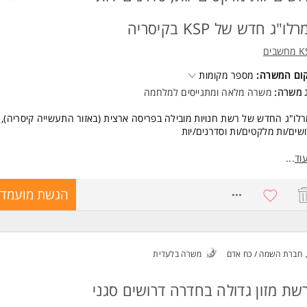
יסיון ניהולי - חובה.
יסיון בשוק הקמעונאות / קמעונאות מזון יתרון משמעותי.
לו"ג חדש של KSP בקיסריה
כולת הובלה, אחריות ועבודת צוות.
נרגיה, יוזמה ורצון אמיתי להצליח.
שבים
משרה מיועדת לנשים ולגברים כאחד.
קום המשרה:
מספר מקומות
ד משרות ומידע על סופרטל >
ג משרה:
משרה מלאה
ו
מתגייסים למלחמה
לו"ג החדש של רשת חנויות מובילה בפריסה ארצית (באזור התעשייה קיסריה),
שים/ות מלקטים/ות וסדרנים/יות
לאה: א'-ה' 07:00-16:00 | שישי 07:00-13:00
וד
...
 בסיס החל מ-45 לשעה
ציה לבונוסים חודשיים למתאימים/ות
8639733
הגשת מועמדו
דה דינמית במחסן לוגיסטי מתקדם
רפו אלינו והתחילו לעבוד בסביבה יציבה עם תנאים מצוינים!
שות:
 וארגון, עבודת צוות ויכולת עבודה בסביבה ממוחשבת. המשרה מיועדת לנשים ו
חברת השמה / כח אדם
משרה בלעדית
חד.
 משרות ומידע על KSP מחשבים >
שת מזון גדולה בחדרה דרושים סגני