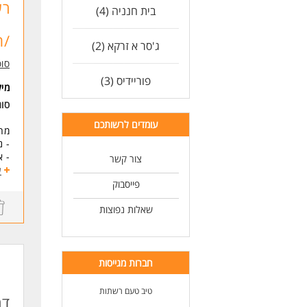
דרי
רש
בית חנניה (4)
- נ
- נ
/ת
- י
ג'סר א זרקא (2)
- א
סו
- ה
פוריידיס (3)
מי
לעו
סו
עומדים לרשותכם
מה
- נ
- א
צור קשר
- ה
ע
- ע
פייסבוק
מה
שאלות נפוצות
- ת
- ס
- א
חברות מגייסות
אם 
טיב טעם רשתות
דרי
דר