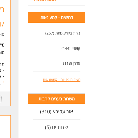
* י
* נ
רש
דרושים - קמעונאות
לעו
/ת
ניהול בקמעונאות
(267)
סו
מי
קופאי
(144)
סו
סדרן
(118)
מה
- נ
- א
משרות פנויות - קמעונאות
- ה
ע
- ע
משרות בערים קרובות
מה
- ת
אור עקיבא (310)
- ס
- א
שדות ים (5)
אם 