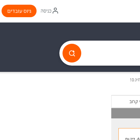
איקון
גיוס עובדים
כניסה
התחברות
 קרוב