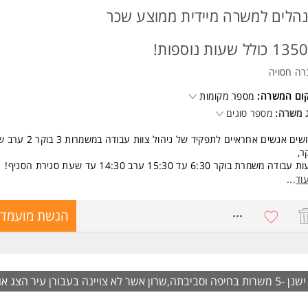
הלים למשרה מיידית ממוצע שכר
 כולל שעות נוספות!
רה חסויה
קום המשרה:
מספר מקומות
 משרה:
מספר סוגים
דרושים אנשים אחראיים לתפקיד של ניהול צוות עבודה 
ר,
בודה משמרת בוקר 6:30 עד 15:30 ערב 14:30 עד שעת סגירת הסניף!
ודה במשמרות נוחות ללא שבת ומוצאי שבת
וד
...
התחלתי55 + בונוסים והטבות נסיעה לחול פעם בשנה על חשבון החברה,
בות ברשת
8733794
הגשת מועמדו
חות מסובסדות
דה טובה במקום טוב עם אופציות לקידום בתוך החברה למשרה בחירה יותר!
שות:
ון כלשהו בניהול צוות או הכרה של העולם הקימעונאי יתרון גדול!
ישנן -5 משרות בחיפה וסביבתה,שרון אשר לא צויינה בעבורן עיר
דות חובה!
הצג או
דה בזמנים!
ן להיתפתח ולהצליח. המשרה מיועדת לנשים ולגברים כאחד.