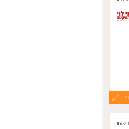
ת
עדכון
קורות
החיים