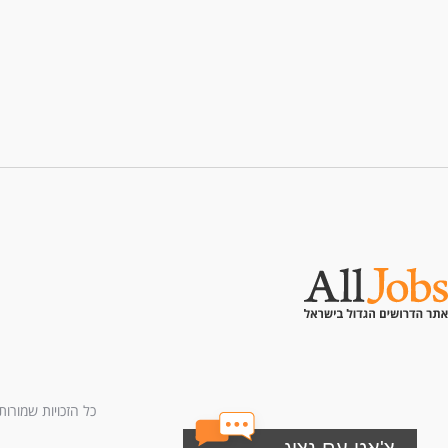
כל הזכויות שמורות לחברת All U Need בע"מ - בני ברמן 2, מגדל 