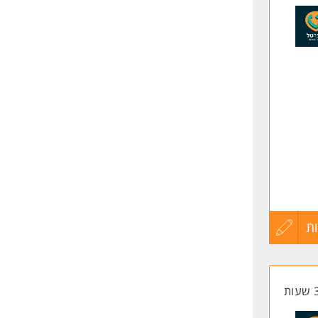
לפני
שליחה
ת
עדכון
קורות
החיים