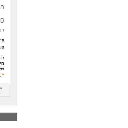
מנ
13500
חב
מי
סוג
בוק
שעות ע
העב
ע
שכר שעתי 
הט
ארו
עבו
דרי
נסי
ניי
עמי
רצו