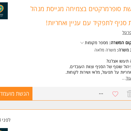
כולת הובלה, אחריות ויחסי אנוש מצוינים.
כונות לעבודה במשמרות. המשרה מיועדת לנשים ולגברים כאחד.
ת סופרמרקטים בצמיחה מגייסת מנהל
ד משרות ומידע על רמי לוי שיווק השקמה בע"מ >
 סניף לתפקיד עם עניין ואחריות!
פרטל
קום המשרה:
מספר מקומות
ג משרה:
משרה מלאה
 תעשו אצלנו?
יהול שוטף של הסניף וצוות העובדים.
חריות על תפעול, מלאי ושירות לקוחות.
ובלת הצוות להישגים ויצירת אווירה עבודה נעימה.
וד
...
מידה ביעדים עסקיים תוך שמירה על סטנדרטים גבוהים.
8731022
הגשת מועמדו
 מחכה לכם?
נאים מעולים למתאימים.
ביבת עבודה חמה ותומכת.
פשרויות קידום אמיתיות בתוך הרשת.
לפני 3 שעות
אתם אנשי ניהול שאוהבים אנשים, אוהבים אתגרים בואו להרגיש בבית.