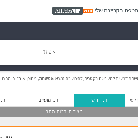
ת
מפת הקריירה שלי
AllJobs VIP
איפה?
משרות
דרושים
קמעונאות בקיסריה, לחיפוש זה נמצאו
5 משרות
, מתוכן 5 בלוח החם חינם!
 לפי:
הכי חדש
הכי מתאים
הכי
משרות בלוח החם
לפני 46 דקות