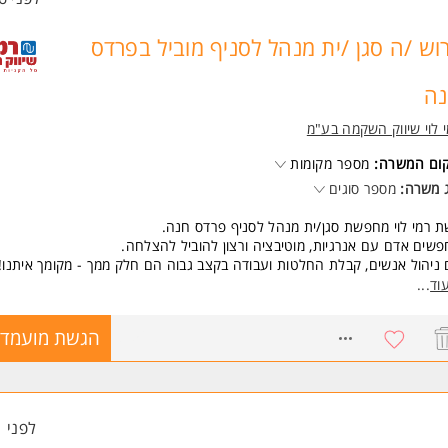
וש /ה סגן /ית מנהל לסניף מוביל בפרדס
ה
 לוי שיווק השקמה בע"מ
קום המשרה:
מספר מקומות
 משרה:
מספר סוגים
 רמי לוי מחפשת סגן/ית מנהל לסניף פרדס חנה.
שים אדם עם אנרגיות, מוטיבציה ורצון להוביל להצלחה.
ניהול אנשים, קבלת החלטות ועבודה בקצב גבוה הם חלק ממך - מקומך איתנו!
קיד כולל:
וד
...
ול ותפעול שוטף של הסניף.
לת צוות עובדים והנעתם להצלחה.
8756817
הגשת מועמדו
יות על השירות, המכירות ונראות הסניף.
דה בשיתוף פעולה עם מנהל הסניף והובלת תהליכים
שות:
יסיון קודם בניהול - חובה.
לפני 1 שעות
יסיון בתחום הקמעונאות - יתרון משמעותי.