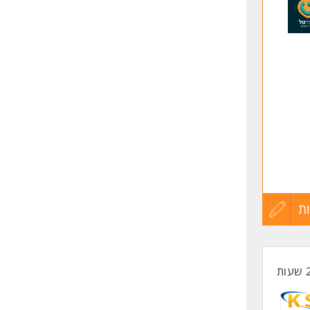
לפני
שליחה
ת
עדכון
קורות
החיים
לפני