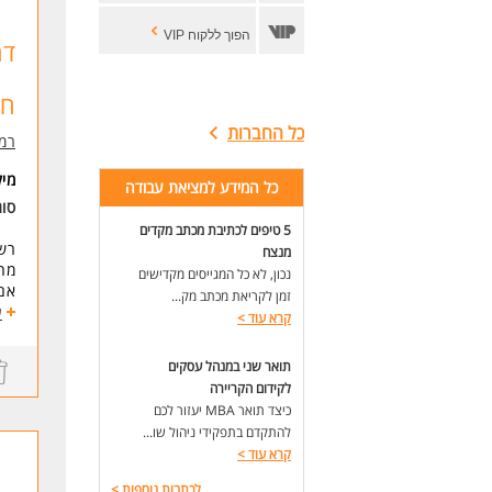
הפוך ללקוח VIP
דר
חנ
כל החברות
רמי
מי
כל המידע למציאת עבודה
סוג
5 טיפים לכתיבת מכתב מקדים
רשת
מנצח
מחפ
נכון, לא כל המגייסים מקדישים
אם 
זמן לקריאת מכתב מק...
התפ
ע
קרא עוד
>
ניה
הוב
תואר שני במנהל עסקים
אחר
לקידום הקריירה
עבו
כיצד תואר MBA יעזור לכם
דרי
להתקדם בתפקידי ניהול שו...
* נ
קרא עוד
>
* נ
לכתבות נוספות
>