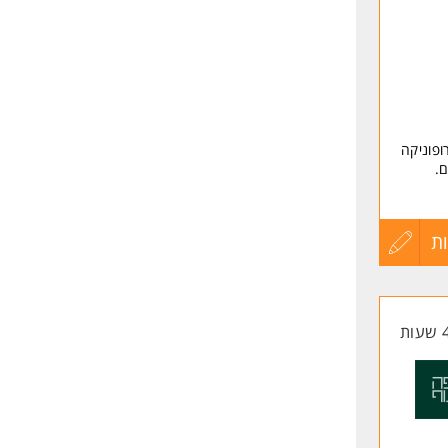
ופוניקה
ם.
ת
עדכון
ון
קורות
החיים
לפני
שליחה