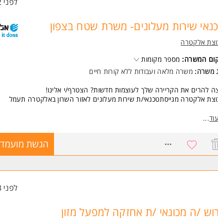
לפני 2 שעות
נאי שירות מעלונים- משרת שטח בצפון
וצת אלקטרה
קום המשרה:
מספר מקומות
ג משרה:
משרה מלאה
ו
עבודות ללא קורות חיים
ה להרים את הקריירה שלך לעוצמות חדשות? הצטרף/י אלינו!
צת אלקטרה מגייסתטכנאי/ת שירות מעלונים לאזור השרון באלקטרה תעמל
ור התפקיד:
וד
...
וע טיפולים מונעים, החלפת חלקים וטיפול בתקלות למוצרי החברה, לרבות: מעל
יות משא, מוצרי נגישות ועוד.
8767974
הגשת מועמדו
העבודה הינה טכנית ובשטח ב-100% מהזמן וכל מי שמעוניין/ת לרכוש תחום
ים- זו הזדמנות בעבורו/ה.
רה מלאה:
 בין השעות 7:00-17:00. ימי שישי בהתאם אחת ל - 3 שבועות.
לפני 3 שעות
דה באיזור הצפון
שות:
וש /ה מכונאי /ת אחזקה למפעל מזון
יון חשמל (חשמלאי עוזר ומעלה) - יתרון