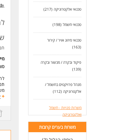
המש
6.000
ארו
טכנאי אלקטרוניקה
(217)
לעו
המש
המש
לח
טכנאי חשמל
(198)
שר
טכנאי מיזוג אויר / קירור
(163)
חב
מי
פיקוד ובקרה / מכשור ובקרה
סו
(139)
לח
תכנ
מנהל פרויקטים בחשמל /
משר
אלקטרוניקה
(112)
תנא
ע
דרי
משרות פנויות - חשמל
טכנ
ואלקטרוניקה
לפחות 3 שנות ניסיון במש
ניס
משרות בערים קרובות
שלי