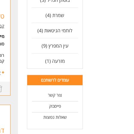
בוסתן הגליל (3)
טכ
שמרת (4)
קב
לוחמי הגיטאות (4)
מי
סו
עין המפרץ (9)
רוצ
מזרעה (1)
קבו
תיא
ע
ביצ
עומדים לרשותכם
מעל
לחי
צור קשר
פייסבוק
מש
ימים א-ה
שאלות נפוצות
עבו
דרי
דר
ריש