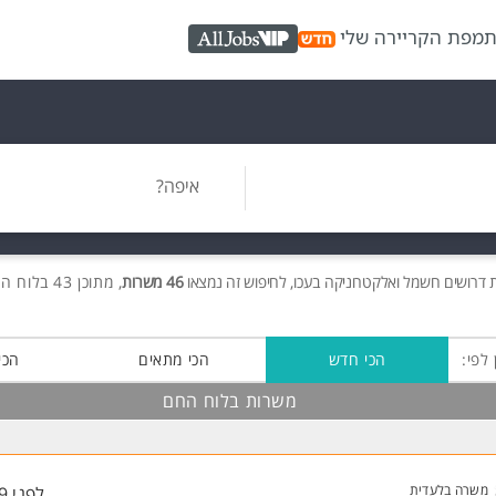
ת
מפת הקריירה שלי
AllJobs VIP
איפה?
ת
דרושים
חשמל ואלקטרוניקה בעכו, לחיפוש זה נמצאו
46 משרות
, מתוכן 43 בלוח החם חינם!
 לפי:
הכי חדש
הכי מתאים
הכי
משרות בלוח החם
משרה בלעדית
לפני 59 דקות