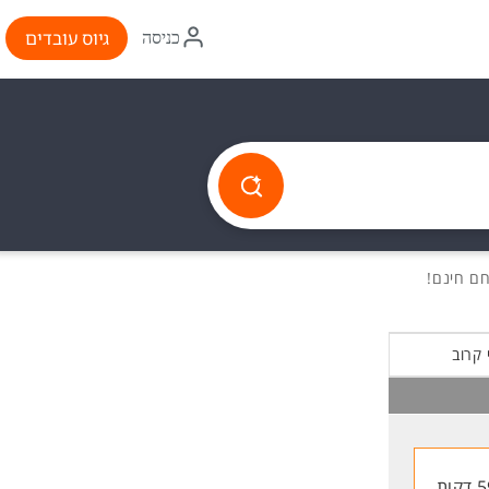
איקון
גיוס עובדים
כניסה
התחברות
 קרוב