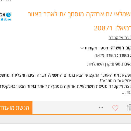
מלאי /ת אחזקה מוסמך /ת לאתר באזור
יאל! 20871
וצת אלקטרה
קום המשרה:
מספר מקומות
ג משרה:
משרה מלאה
ים נוספים:
קרן השתלמות
פש/ת את האתגר המקצועי הבא בתחום החשמל? חברה יציבה ומצליחה מחפש
מלאי/ת מוסמך/ת!
צת אלקטרה מגייסת חשמלאי/ת אחזקה מוסמך/ת לאתר באזור הצפון באלקטרה M
וד
...
ור התפקיד:
קיד כולל ביצוע עבודות אחזקת חשמל מונעת ושבר בכלל מערכות החשמל במ
8647004
הגשת מועמדו
וע טיפולים תקופתיים במערכות חשמל: גנרטורים, לוחות חשמל, תאורת חירום ו
טיות אחרות.
 מענה לתקלות שונות: קצרים, החלפת גופים, התקנת קווי חשמל, החלפת שקע
וע נקודות חשמל.
ל מתח נמוך, טיפול בלוחות חשמל, בקרה, התקנות חשמל בסיסיות בעל רקע ו