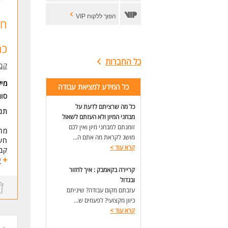
הפוך ללקוח VIP
חש
כרמ
כל החברות
קב
מי
כל המידע למציאת עבודה
סו
כל מה שרציתם לדעת על
תנא
מבחני המיון ולא העזתם לשאול
זומנתם למבחני מיון ואין לכם
מח
מושג לקראת מה אתם ה...
חש
קרא עוד
>
קבו
ע
תיא
קריירה בקאמבק : איך לחזור
התפ
ובגדול
ביצ
עזבתם מקום עבודה? שיניתם
קרי
כיוון מקצועי? לפעמים ש...
מתן
קרא עוד
>
ביצ
חשמ