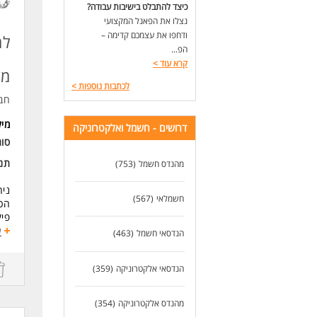
כיצד להתבלט בישיבות עבודה?
טכ
נצלו את הפאנל המקצועי
ביצ
ודחפו את עצמכם קדימה –
למ
במי
הפ...
משרה מל
קרא עוד
>
כונ
מג
בסו
לכתבות נוספות
>
חב
דרי
ריש
מי
דרושים - חשמל ואלקטרוניקה
ניס
סו
ריש
נכו
תנא
מהנדס חשמל
(753)
יכו
מה 
ניהו
עוב
חשמלאי
(567)
הכנ
ארו
פיק
קר
ע
הנדסאי חשמל
(463)
הזד
דרי
הסע
השכ
ריש
הנדסאי אלקטרוניקה
(359)
ניס
ליד
15:30
מהנדס אלקטרוניקה
(354)
אלק
הג