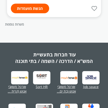
הגשת מועמדות
משרות נוספות
עוד חברות בתעשיית
המש"א / הדרכה / השמה / בתי תוכנה
Job space
אורטל משאבי
Sort HR
אורטל משאבי
אנוש (בת ים...
אנוש (קרית ...