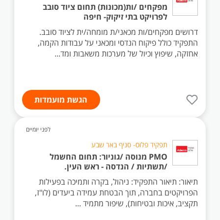
מפקחים /ות(מכונות) תחום ציוד סובב
לפרויקט בתי זיקוק- חיפה
דרושים מפקחים/ות מכאני/ת מומחה/ית לציוד סובב.
התפקיד כולל פיקוח הנדסי ומכאני על עבודות הקמה,
אחזקה, שיפוץ וכיול של מערכות משאבות ומד...
הגשת מועמדות
לפני יומיים
תפקיד פלוס- סניף באר שבע
PMO מנוסה /גוניור: תחום החשמל
/תשתיות / הנדסה - ראש העין.
תיאור: תיאור התפקיד: ניהול, בקרה ותמיכה בפעילות
הפרויקטים בחברה, תוך הבטחת עמידה ביעדים (לו"ז,
תקציב, איכות ובטיחות), שיפור מתמיד ...