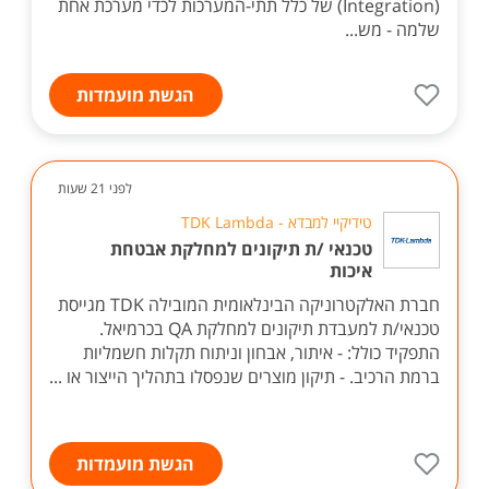
(Integration) של כלל תתי-המערכות לכדי מערכת אחת
שלמה - מש...
הגשת מועמדות
לפני 21 שעות
טידיקיי למבדא - TDK Lambda
טכנאי /ת תיקונים למחלקת אבטחת
איכות
חברת האלקטרוניקה הבינלאומית המובילה TDK מגייסת
טכנאי/ת למעבדת תיקונים למחלקת QA בכרמיאל.
התפקיד כולל: - איתור, אבחון וניתוח תקלות חשמליות
ברמת הרכיב. - תיקון מוצרים שנפסלו בתהליך הייצור או ...
הגשת מועמדות