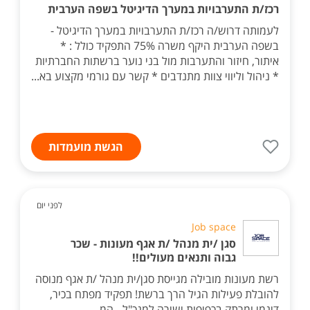
רכז/ת התערבויות במערך הדיגיטל בשפה הערבית
לעמותה דרוש/ה רכז/ת התערבויות במערך הדיגיטל -
בשפה הערבית היקף משרה 75% התפקיד כולל : *
איתור, חיזור והתערבות מול בני נוער ברשתות החברתיות
* ניהול וליווי צוות מתנדבים * קשר עם גורמי מקצוע בא...
הגשת מועמדות
לפני יום
Job space
סגן /ית מנהל /ת אגף מעונות - שכר
גבוה ותנאים מעולים!!
רשת מעונות מובילה מגייסת סגן/ית מנהל /ת אגף מנוסה
להובלת פעילות הגיל הרך ברשת! תפקיד מפתח בכיר,
דינמי ומרתק בכפיפות ישירה למנכ"ל - המ...