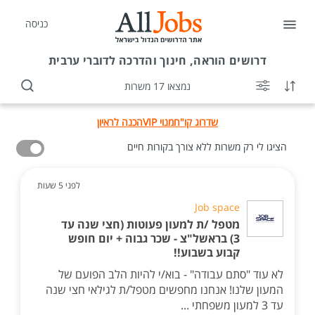
כניסה
דרושים
הוראה, חינוך והדרכה לדוברי ערבית
נמצאו 17 משרות
שדרוג קו"ח
מנוי VIP
הכנה לראיון
הציגו לי רק משרות ללא צורך בקורות חיים
לפני 5 שעות
Job space
מטפל /ת למעון פעוטות (חצי שנה עד
3) בראשל"צ - שכר גבוה + יום חופש
קבוע בשבוע!!
לא עוד "סתם עבודה" - בוא/י להיות הלב הפועם של
המעון שלנו! אנחנו מחפשים מטפל/ת לגילאי חצי שנה
עד 3 למעון משפחתי ...