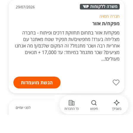
29/07/2026
חברה חסויה
מפקח/ת אזור
מפקח/ת אזור בתחום תחזוקת דרכים ופיתוח - בחברה
מצליחה בערד! מחפשים/ות תפקיד שטח מאתגר עם
אחריות רבה ושכר מתגמל? זה המקום שלכם/ן! מה אנחנו
מציעים? שכר מתגמל במיוחד: עד 17,000 + תנאים
מעולים!...
הגשת מועמדות
לפני יומיים
בשבילך
חיפוש
כל החברות
FindU גיוס והשמה
מנהל /ת פרויקטים לחברת בנייה לאזור
באר שבע