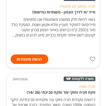
חברה בתחום: רכב ותחבורה
סייר /ת לדרך הצפון - משמרות גמישות!
בוא/י להיות חלק ממשהו משמעותי! אנו מחפשים
סיירים/ות לתפקיד מעניין ומלא אקשן ושטח. התפקיד כולל
סיור בכ250 ק"מ כבישים באיזור הצפון (זכרון יעקוב-
יקנעם) לשם איתור תקלות בכביש, סיוע לנהגים במצוק...
הגשת מועמדות
29/07/2026
חברה חסויה
פקח חניה וחוקי עזר ופקח סביבתי (26 /14)
דרוש/ה פקח/ית חניה וחוקי עזר ופקח/ית סביבתי/ת. היקף
העסקה: 100% משרה. תיאור התפקיד: בקרה ואכיפה של