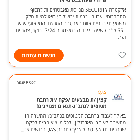
ש"ח לשעה בבסיסי א!
אלקטרה SECURITY מגייסת מאבטחים.ות למסוף
התחברותי "ארזים" ברמות ירושלים! בואו להיות חלק
משמעותי בבניית צוות האבטחה המנצח והמקצועי שיש!!
- 55 ש"ח לשעה!! עבודה במשמרות 7/24- בוקר, צהריים
וער...
הגשת מועמדות
לפני 9 שעות
QAS
קצין /ת מבצעים /פקח /ית רחבת
מטוסים לנתב"ג-תנאים מצויינים!
בא לך לעבוד ברחבת המטוסים בנתב"ג? המשרה הזו
מתאימה לאוהבי האדרנלין, ולכל מי שאוהב/ת לפקח
שדברים יתבצעו כמו שצריך לחברת QAS דרושים אנ...