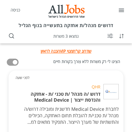
כניסה
דרושים
מנהל/ת אחזקה בתעשייה בנוף הגליל
נמצאו 3 משרות
שדרוג קו"ח
מנוי VIP
הכנה לראיון
הציגו לי רק משרות ללא צורך בקורות חיים
לפני שעה
QHR
דרוש /ה מנהל /ת טכני /ת - אחזקה
והנדסת ייצור | Medical Device
לחברת Medical Device חדשנית ומובילה דרוש/ה
מנהל /ת טכני/ת להובלת תחום האחזקה, הכיולים
והתשתיות של מערך הייצור. התפקיד מתאים למ...