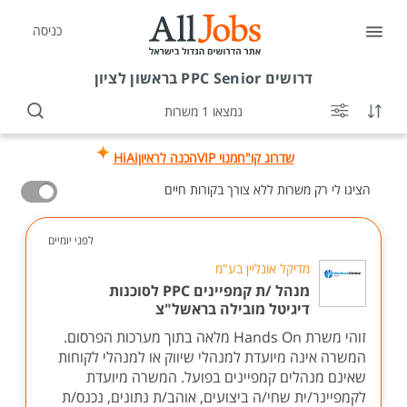
כניסה
דרושים
PPC Senior בראשון לציון
נמצאו 1 משרות
שדרוג קו"ח
מנוי VIP
הכנה לראיון
HiAi
הציגו לי רק משרות ללא צורך בקורות חיים
לפני יומיים
מדיקל אונליין בע"מ
מנהל /ת קמפיינים PPC לסוכנות
דיגיטל מובילה בראשל"צ
זוהי משרת Hands On מלאה בתוך מערכות הפרסום.
המשרה אינה מיועדת למנהלי שיווק או למנהלי לקוחות
שאינם מנהלים קמפיינים בפועל. המשרה מיועדת
לקמפיינר/ית שחי/ה ביצועים, אוהב/ת נתונים, נכנס/ת