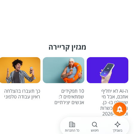
מגזין קריירה
ה-AI לא יחליף
10 תפקידים
כך תעברו בהצלחה
אתכם, אבל מי
שמתאימים ל:
ראיון עבודה טלפוני
ששולט בו- כן.
אנשים יצירתיים
מדריך הכשרות
וכלים ל-2026
לכל הכתבות
בשבילך
חיפוש
כל החברות