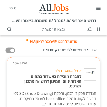
כניסה
דרושים
אחראי /ת /מנהל /ת משמרת בייצור ותעשייה ביבנה
נמצאו 18 משרות
שדרוג קו"ח
מנוי VIP
הכנה לראיון
HiAi
הציגו לי רק משרות ללא צורך בקורות חיים
לפני 8 שעות
ארפל אלומאיר בע"מ
לחברה מובילה באשדוד בתחום
האלומיניום והמיגון דרוש /ה מתכנן
/שרטט.
הגדרת תפקיד: תכנון, והפקה SD (Shop Drawing) לפי
דרישת לקוח. תמיכת back office למנהל פרויקטים.
עבודה שוטפת, קליטה והזנת נתוני...