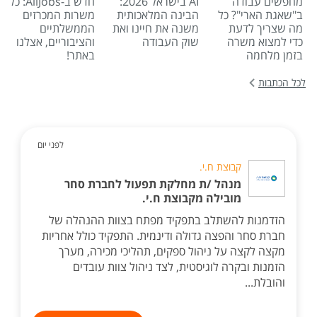
מחפשים עבודה
AI בישראל 2026:
חדש ב-AllJobs: כל
ב"שאגת הארי"? כל
הבינה המלאכותית
משרות המכרזים
מה שצריך לדעת
משנה את חיינו ואת
הממשלתיים
כדי למצוא משרה
שוק העבודה
והציבוריים, אצלנו
בזמן מלחמה
באתר!
לכל הכתבות
לפני יום
קבוצת ח.י.
מנהל /ת מחלקת תפעול לחברת סחר
מובילה מקבוצת ח.י.
הזדמנות להשתלב בתפקיד מפתח בצוות ההנהלה של
חברת סחר והפצה גדולה ודינמית. התפקיד כולל אחריות
מקצה לקצה על ניהול ספקים, תהליכי מכירה, מערך
הזמנות ובקרה לוגיסטית, לצד ניהול צוות עובדים
והובלת...