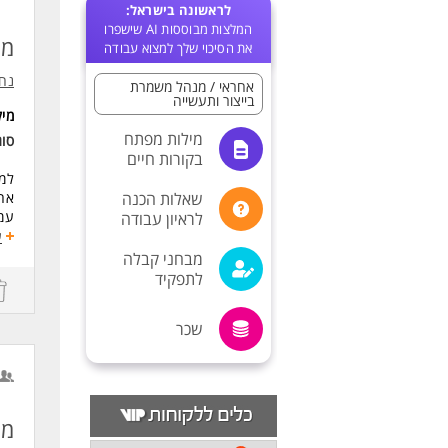
לראשונה בישראל:
המלצות מבוססות AI שישפרו
מנ
את הסיכוי שלך למצוא עבודה
נח
אחראי / מנהל משמרת
בייצור ותעשייה
מי
מילות מפתח
סו
בקורות חיים
למפ
שאלות הכנה
אחר
עמי
לראיון עבודה
ניה
ע
ניה
מבחני קבלה
שיפ
לתפקיד
הוב
דרי
שכר
מהנ
ניס
ניס
רא
תקש
מנ
אנג