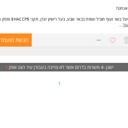
אנחנו?
מפעל בשר ועוף מוביל וצומח בבאר שבע, בעל רישי
משרד הביטחון ורשתות המזון. אנו נמצאים בהתרחבות מטורפת, הקמת קווי ייצו
וד
...
שים והגדלת נפחי אספקה.
8773063
הגשת מועמדו
 מציעים?
מנות להוביל את רצפת הייצור והתפעול של המפעל מקצה לקצה, לבנות תוכניו
דה, לשפר רווחיות ותפוקות ולהיות יד ימינו של המנכ"ל.
ישנן -4 משרות בדרום אשר לא צויינה בעבורן עיר
הצג אותן
>
ור התפקיד ותחומי אחריות:
ול ותכנון תוכנית הייצור: בנייה ומעקב יומי של תוכניות ייצור למוצרי הבקר, העוף,
ונים וגלגלי השווארמה.
1
ול רצפת הייצור וכוח האדם: ניהול צוותי העובדים, בקרה על שעות עבודה, ייעול
רות ומדידת אפקטיביות/תפוקות (KPIs).
ול במלאי ועודפים: ניהול חומרי גלם, ניצול מקסימלי של נתחים, מניעת פחת וני
 של עודפי ייצור.
שות:
שות חובה: