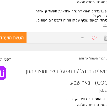
ג משרה:
משרה מלאה
על בדרום הארץ דרוש/ה אחראי/ת תפעול קו אריזה!
 בתפקיד?
יהול ותפעול שוטף של קו אריזה לתכשירים רפואיים.
יצוע בקרות איכות במהלך המשמרת.
וד
...
יהול משימות הצוות והדרכת עובדים חדשים.
יקוח על סדר וניקיון הקו.
8615906
הגשת מועמדו
 בסביבת GMP כולל דיגום והזנת חומרי אריזה
דה במשמרות (בוקר, צהריים, לילה)
שות:
חברת השמה / כח אדם
לפני 21 שעות
רית ברמה גבוהה- חובה
גלית ברמה בסיסית - חובה
בעבודה בסביבת GMP - יתרון משמעותי המשרה מיועדת לנשים ולגברים כאחד.
וש /ה מנהל /ת מפעל בשר ומוצרי מזון
Jobs
קום המשרה:
מספר מקומות
ג משרה:
משרה מלאה