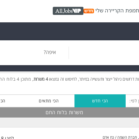
ת
מפת הקריירה שלי
AllJobs VIP
איפה?
ות
דרושים
ניהול ייצור ותעשייה במיתר, לחיפוש זה נמצאו
4 משרות
, מתוכן 4 בלוח החם חינם!
 לפי:
הכי חדש
הכי מתאים
הכי
משרות בלוח החם
חברת השמה / כח אדם
לפני 18 שעות