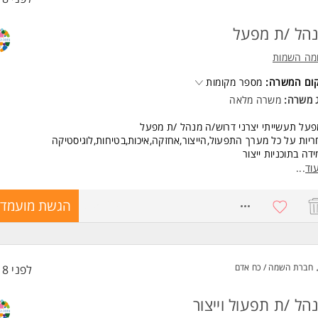
הל /ת מפעל
מה השמות
קום המשרה:
מספר מקומות
ג משרה:
משרה מלאה
על תעשייתי יצרני דרוש/ה מנהל /ת מפעל
יות על כל מערך התפעול,הייצור,אחזקה,איכות,בטיחות,לוגיסטיקה
דה בתוכניות ייצור
ול עובדים ומנהלים
וד
...
ול תקציב,בקרה ועמידה ביעדים
ור וייעול תהליכים,הגדלת תפוקות והגדלת רווחיות
8653696
הגשת מועמדו
לת פרוייקטים מורכבים
שות:
דס/ת כימיה
יון מוכח בניהול בתעשיה תהליכית
חברת השמה / כח אדם
לפני 18 שעות
יון בניהול צוות עובדים
יה מערכתית רחבה
ורת בינאישית טובה מאוד
הל /ת תפעול וייצור
לית ברמה גבוהה המשרה מיועדת לנשים ולגברים כאחד.