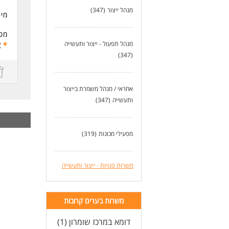
מנהל ייצור
(347)
מי 
של 
מנהל תפעול - ייצור ותעשייה
ע
חד
(347)
מה
אחראי / מנהל משמרת בייצור
הזד
ותעשייה
(347)
עבו
תיא
ניה
מפעילי מכונות
(319)
הטח
ניה
משרות פנויות - ייצור ותעשייה
משמ
טיפ
חכם
משרות בערים קרובות
דרי
דומא במרכז שומרון (1)
דרי