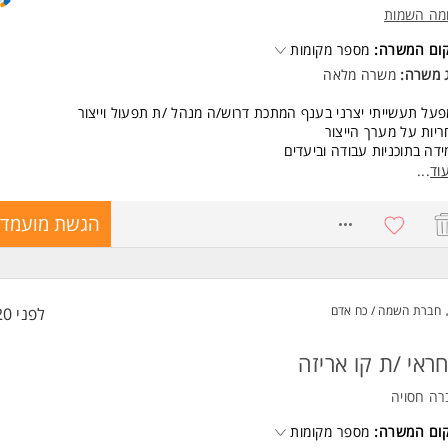
מה השמות
ד משרות ומידע על נחמה השמות >
קום המשרה:
מספר מקומות
ג משרה:
משרה מלאה
על תעשייתי יצרני בענף המתכת דרוש/ה מנהל /ת תפעול וייצור
יות על מערך הייצור
דה בתוכניות עבודה וביעדים
ול צוות עובדים
וד
...
ור תהליכים להגדלת תפוקות וצמצום עלויות
דה מול ממשקים רבים
8770771
הגשת מועמדו
יפות למנהל מפעל
שות:
דס/ת מכונות/תעשיה וניהול
יון מוכח בניהול יצור בתעשיה
חברת השמה / כח אדם
לפני 20 שעות
יון בניהול צוות עובדים
נה הנדסית/טכנית
טה באקסל המשרה מיועדת לנשים ולגברים כאחד.
ראי /ת קו אריזה
ד משרות ומידע על נחמה השמות >
רה חסויה
קום המשרה:
מספר מקומות