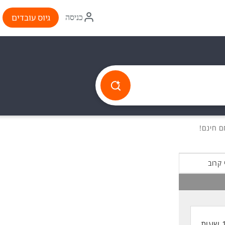
איקון
גיוס עובדים
כניסה
התחברות
 קרוב