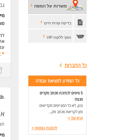
נח
משרות על המפה
לעו
מי
סו
בדיקת קורות חיים
למפ
הפוך ללקוח VIP
אחר
עמי
ניה
ע
שיפ
כל החברות
עבו
כפ
כל המידע למציאת עבודה
דרי
מהנ
5 טיפים לכתיבת מכתב מקדים
ניס
ניס
מנצח
הב
נכון, לא כל המגייסים מקדישים
שלי
אח
זמן לקריאת מכתב מק...
קרא עוד
>
לעו
חב
לכתבות נוספות
>
מי