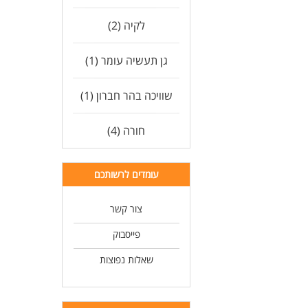
ניס
/ ע
לקיה (2)
היכ
גן תעשיה עומר (1)
הקפ
נוכ
שוויכה בהר חברון (1)
מהש
יכו
חורה (4)
עב
הנד
עומדים לרשותכם
מיק
צור קשר
תנא
ובו
פייסבוק
לעוד
שאלות נפוצות