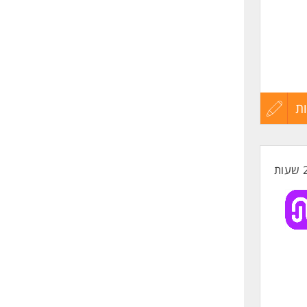
ת
עדכון
קורות
החיים
לפני
שליחה