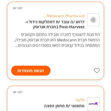
לפני יום
Medocann Pharma Ltd
דרוש /ה עובד /ת למחלקות גידול ו-
Post-Harvest בחברת אגרוטק
הזדמנות להצטרף לחברה מובילה בתחום הקנאביס
הרפואי! חברת Medocann היא חברת אגרוטק מובילה,
המתמחה בגידול קנאביס רפואי בסטנדרטים הגבוהים...
הגשת מועמדות
לפני יום
סלקום
מחסנאי /ת מחסן הפצה