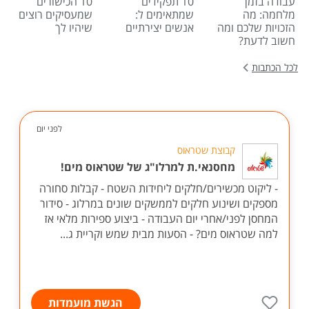
עבודה בזמן
10 תפקידים
10 הכישורים
מלחמה: מה
שמתאימים ל:
שמעסיקים רוצים
הזכויות שלכם ומה
אנשים יצירתיים
שיהיו לך
חשוב לדעת?
לכל הכתבות
לפני יום
קבוצת שטראוס
מחסנאי.ת למרלו"ג של שטראוס מים!
- ליקוט מכשירים/חלקים ליחידות השטח - קבלות סחורה
מספקים ושינוע חלקים לממשקים שונים במרלוג - סידור
המחסן לפני/אחרי יום העבודה - ביצוע ספירות מלאי אז
למה שטראוס מים? - הסעות מבית שמש וקריית ג...
הגשת מועמדות