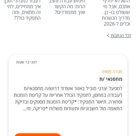
ה-AI לא יחליף
חיפוש עבודה ומצב
לעבוד כמנהלי תוכן:
אתכם, אבל מי
הרוח: מה הקשר
איך מתחילים, למי
ששולט בו- כן.
ואיך מתמודדים?
זה מתאים, ומה
מדריך הכשרות
התפקיד כולל?
וכלים ל-2026
לכל הכתבות
לפני 13 שעות
חברה חסויה
מחסנאי /ת
למפעל יצרני מוביל באזור אשדוד דרוש/ה מחסנאי/ת
לעבודה במחסן, לתפקיד הכולל אחריות על קליטת הזמנות
וסחורה. תיאור התפקיד: *קליטת הזמנות מספקים ובדיקת
התאמה מול חשבוניות ותעודות משלוח *פריקה, מי...