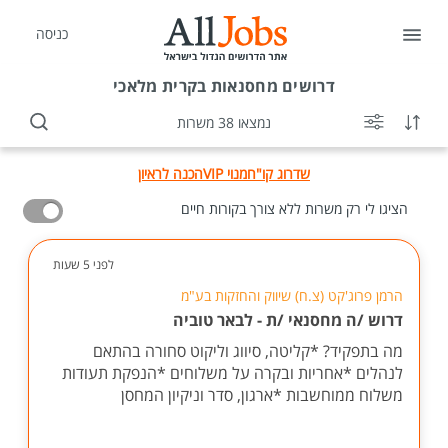
כניסה
דרושים
מחסנאות בקרית מלאכי
נמצאו 38 משרות
שדרוג קו"ח
מנוי VIP
הכנה לראיון
הציגו לי רק משרות ללא צורך בקורות חיים
לפני 5 שעות
הרמן פרוג'קט (צ.ח) שיווק והחזקות בע"מ
דרוש /ה מחסנאי /ת - לבאר טוביה
מה בתפקיד? *קליטה, סיווג וליקוט סחורה בהתאם
לנהלים *אחריות ובקרה על משלוחים *הנפקת תעודות
משלוח ממוחשבות *ארגון, סדר וניקיון המחסן