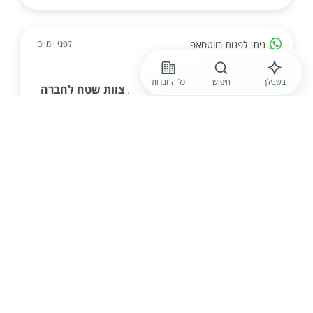
ניתן לפנות בווטסאפ
לפני יומיים
חברה חסויה
בשבילך
חיפוש
כל החברות
מחפש /ת עבודת שטח? עובד /ת צוות שטח לחברה
מובילה - אשדוד
לחטיבת התפעול בחברה מובילה באשדוד דרוש /ה עובד
/ת צוות שטח. העבודה כוללת עבודה טכנית ולוגיסטית
באתרי לקוחות ברחבי הארץ. העבודה הינה בצ...
הגשת מועמדות
לפני יומיים
פרימיום ג'ובס