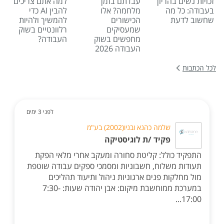
זכויות נשים בהריון
עבדתם בזמן
למה אתם צריכים
בעבודה: כל מה
מלחמה? אלו
להבין AI כדי
שחשוב לדעת
הכישורים
להמשיך ולהיות
שמעסיקים
רלוונטיים בשוק
מחפשים בשוק
העבודה?
העבודה 2026
לכל הכתבות
לפני 3 ימים
שלמה כהנא ובניו(2002) בע"מ
פקיד /ת לוגיסטיקה
התפקיד כולל: קליטת סחורה ומעקב אחרי מלאי הפקת
תעודות משלוח, חשבוניות ומסמכי ספקים עבודה שוטפת
מול מחלקות פנים ארגוניות ניהול ותיעוד תהליכים
במערכת ממוחשבת מיקום: אבן יהודה שעות: 7:30-
17:00...