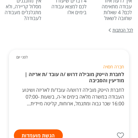
איך לדעת איזו
4 דברים שיעזרו
איך מתכננים
עבודה מתאימה
לכם למצוא עבודה
מסלול קריירה, ולא
לכם? 4 שאלות
בימים אלו
מתגלגלים מעבודה
שחובה לשאול
לעבודה?
לכל הכתבות
לפני יום
חברה חסויה
לחברת הייטק מובילה דרוש /ה עובד /ת אריזה |
מודיעין והסביבה
לחברת הייטק מובילה דרוש/ה עובד/ת לאריזה ושינוע
העבודה במשרה מלאה בימים א'-ה, בשעות 07:00-
16:00 שכר גבוה ומתגמל, ארוחות, קליטה מיידית...
הגשת מועמדות