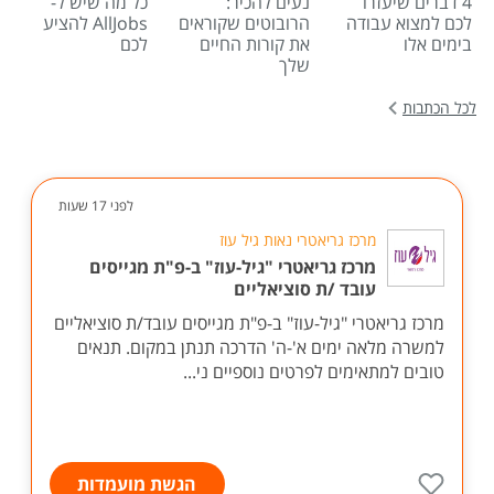
4 דברים שיעזרו
נעים להכיר:
כל מה שיש ל-
לכם למצוא עבודה
הרובוטים שקוראים
AllJobs להציע
בימים אלו
את קורות החיים
לכם
שלך
לכל הכתבות
לפני 17 שעות
מרכז גריאטרי נאות גיל עוז
מרכז גריאטרי "גיל-עוז" ב-פ"ת מגייסים
עובד /ת סוציאליים
מרכז גריאטרי "גיל-עוז" ב-פ"ת מגייסים עובד/ת סוציאליים
למשרה מלאה ימים א'-ה' הדרכה תנתן במקום. תנאים
טובים למתאימים לפרטים נוספיים ני...
הגשת מועמדות