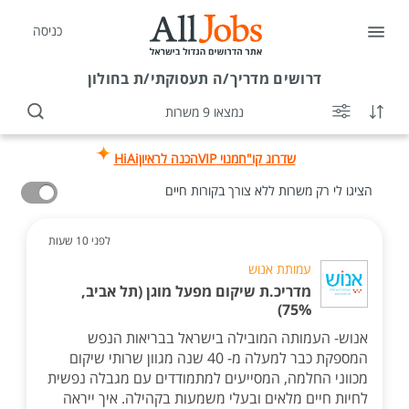
כניסה
דרושים
מדריך/ה תעסוקתי/ת בחולון
נמצאו 9 משרות
שדרוג קו"ח
מנוי VIP
הכנה לראיון
HiAi
הציגו לי רק משרות ללא צורך בקורות חיים
לפני 10 שעות
עמותת אנוש
מדריכ.ת שיקום מפעל מוגן (תל אביב,
75%)
אנוש- העמותה המובילה בישראל בבריאות הנפש
המספקת כבר למעלה מ- 40 שנה מגוון שרותי שיקום
מכווני החלמה, המסייעים למתמודדים עם מגבלה נפשית
לחיות חיים מלאים ובעלי משמעות בקהילה. איך ייראה