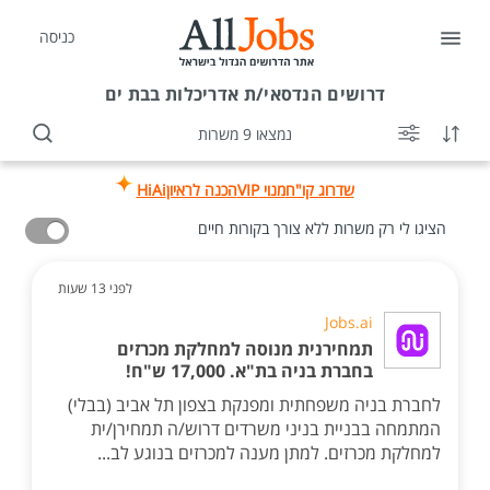
כניסה
דרושים
הנדסאי/ת אדריכלות בבת ים
נמצאו 9 משרות
שדרוג קו"ח
מנוי VIP
הכנה לראיון
HiAi
הציגו לי רק משרות ללא צורך בקורות חיים
לפני 13 שעות
Jobs.ai
תמחירנית מנוסה למחלקת מכרזים
בחברת בניה בת"א. 17,000 ש"ח!
לחברת בניה משפחתית ומפנקת בצפון תל אביב (בבלי)
המתמחה בבניית בניני משרדים דרוש/ה תמחירן/ית
למחלקת מכרזים. למתן מענה למכרזים בנוגע לב...