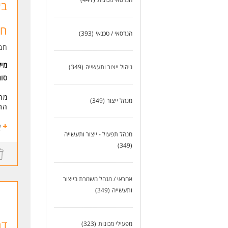
בא
המש
לעו
חו
הנדסאי / טכנאי
(393)
חב
מי
ניהול ייצור ותעשייה
(349)
סוג
מחפ
מנהל ייצור
(349)
התפ
ניה
ע
מנהל תפעול - ייצור ותעשייה
הוב
עבו
(349)
שמי
משרה
אחראי / מנהל משמרת בייצור
ותעשייה
(349)
דרי
ניס
אחר
נכו
דר
מפעילי מכונות
(323)