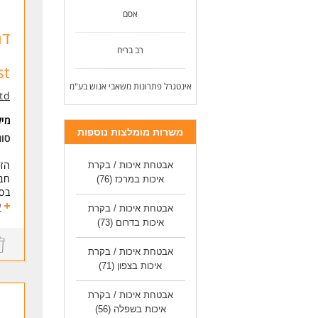
- ה
אסם
- ת
אנו
רב בריח
מסל
vest
אינטגרל פתרונות משאבי אנוש בע"מ
ופת
td
מסל
מי
- ה
משרות מומלצות נוספות
סוג
דרי
הזד
אבטחת איכות / בקרת
דרי
איכות במרכז
(76)
- נ
בסטנד
חוב
אנח
ע
- ה
אבטחת איכות / בקרת
חקל
בעי
איכות בדרום
(73)
- י
אנח
אבטחת איכות / בקרת
1
דרי
איכות בצפון
(71)
הצמ
- ג
- נ
אבטחת איכות / בקרת
שקי
- נ
איכות בשפלה
(56)