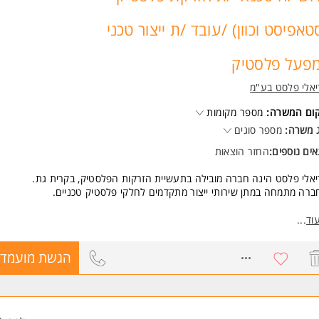
משרה מיועדת לנשים ולגברים כאחד.
טאפיסט וכוון) /עובד /ת ייצור טכני
פעל פלסטיק
אלי פלסט בע"מ
קום המשרה:
מספר מקומות
 משרה:
מספר סוגים
ים נוספים:
החזר הוצאות
אלי פלסט הינה חברה מובילה בתעשיית הזרקות הפלסטיק, בקרית גת.
רה מתמחה במתן שירותי ייצור מתקדמים לחלקי פלסטיק טכניים.
 כדאי לכם לעבוד אצלנו?
וד
...
כר, תנאים ותמיכה מתגמלים מאד, מותאם אישית לרמת המקצועיות, הידע והניסי
כם.
8736916
הגשת מועמדו
לא משמרות לילה. ימים א'-ה'.
חזר נסיעות מלא אל ומהעבודה - דלק מלא לבעלי רכב או תחבורה למי שאין.
ביבת עבודה יציבה ובטוחה לטווח ארוך.
זדמנות אמיתית לצמוח מקצועית ולהתפתח יחד עם המפעל; תוכניות לימודים, 
 ופיתוח אישי.