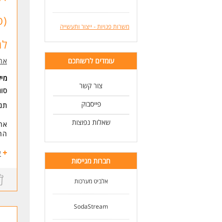
* ה
(ס
משרות פנויות - ייצור ותעשייה
למ
עומדים לרשותכם
ארי
מי
צור קשר
סוג
פייסבוק
תנא
שאלות נפוצות
ארי
החב
למה
ע
חברות מגייסות
- ש
של
- ל
אלביט מערכות
- ה
- ס
SodaStream
- ה
ידע