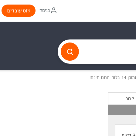
איקון
גיוס עובדים
כניסה
התחברות
14 בלוח החם חינם!
 קרוב