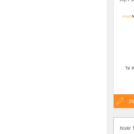
ת על
בתחום
ת
עדכון
קורות
החיים