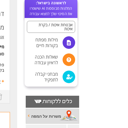
לראשונה בישראל:
המלצות מבוססות AI שישפרו
דר
את הסיכוי שלך למצוא עבודה
אבטחת איכות / בקרת
מו
איכות
אור
מילות מפתח
בקורות חיים
מי
סוג
שאלות הכנה
לראיון עבודה
פרו
בקר
מבחני קבלה
לתפקיד
התפ
ע
בקר
במ
ביצ
בדי
קרי
משרות על המפה
הכנ
ביצ