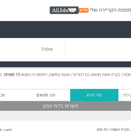
ת
מפת הקריירה שלי
AllJobs VIP
איפה?
ות / בקרת איכות מתאים גם להורים / שעות גמישות, לחיפוש זה נמצאו
15 משרות
, מתוכן 
 לפי:
הכי חדש
הכי מתאים
הכי
משרות בלוח החם
חברת השמה / כח אדם
לפני 36 דקות