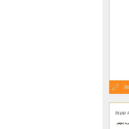
שליחה
ת
עדכון
קורות
החיים
לפני