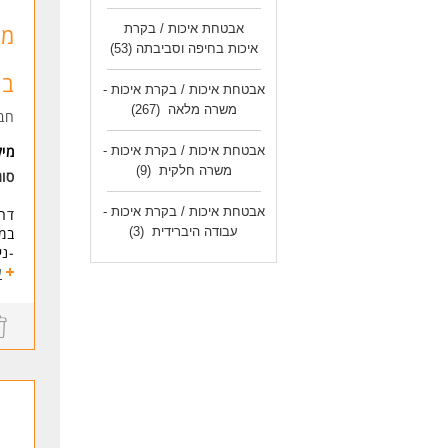
-תנ
דרי
מנ
אבטחת איכות / בקרת
*מי
- י
איכות בחיפה וסביבתה
(53)
*הי
- נ
*מת
בו
*לח
אבטחת איכות / בקרת איכות -
נית
נית
משרה מלאה
(267)
חב
רוצ
לעו
מי
אבטחת איכות / בקרת איכות -
דרי
משרה חלקית
(9)
סוג
את 
אנש
אבטחת איכות / בקרת איכות -
דרו
שחק
עבודה היברידית
(3)
במ
-ני
* ה
-אח
ע
-הש
לעוד 
-עב
ועב
-אח
-עב
משרה
*אם