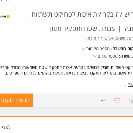
וש /ה בקר /ית איכות לפרויקט תשתיות
ביל | עבודת שטח ותפקיד מגוון
טל משאבי אנוש (קרית גת)
קום המשרה:
מספר מקומות
 משרה:
מספר סוגים
יקט תשתיות מוביל דרוש/ה בקר/ית איכות לתפקיד שטח משמעותי הכולל אחריו
ת איכות בתהליכי התקנה, ביצוע בדיקות ותיעוד בהתאם לנהלים ולמפרטים.
קיד מתאים גם למועמדים/ות בעלי רקע טכני המעוניינים להשתלב ולהתפתח 
וד
...
ת האיכות.
8768071
הגשת מועמדו
סגרת התפקיד:
וע בקרות איכות על עבודות התקנה בשטח.
קה ותיעוד של מערכות, תעלות ניקוז, מסילות ואלמנטים נוספים.
את שרטוטים מכניים ועבודה על פיהם.
ת מפרטי בדיקה.
לפני 1 שעות
וע בדיקות סופיות בהתאם לצ'קליסטים ונהלי איכות.