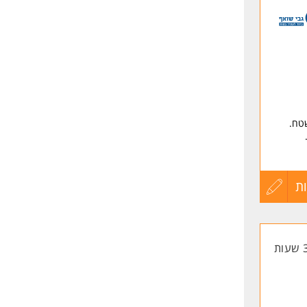
לפני
שליחה
שטח.
ת
עדכון
ון.
קורות
החיים
לפני
ה.