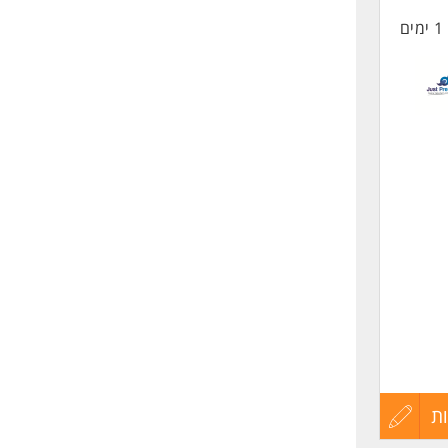
1 ימים
החיים
לפני
שליחה
ת
עדכון