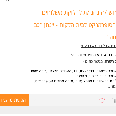
וש /ה נהג /ת לחלוקת משלוחים
סופרמרקט לבית הלקוח - יינתן רכב
וד!
פינקס לוגיסטיקס בע"מ
קום המשרה:
מספר מקומות
 משרה:
מספר סוגים
שעות: 11:00-21:00, העבודה כוללת עבודה פיזית.
ודה הינה בקריות ובחיפה.
וקת המשלוחים מתבצעת בעיר בה ממוקם הסופרמרקט.
תן רכב צמוד מהחברה!
וד
...
שות:
8753391
הגשת מועמדו
 /ת רישיון נהיגה ב' - חובה.
 /ת רכב מסחרי- יתרון.
משרה מיועדת לנשים ולגברים כאחד.