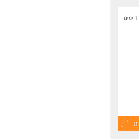
קורות
1 ימים
החיים
לפני
שליחה
ת
עדכון
קורות