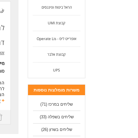
הראל ביטוח ופיננסים
קבוצת UMI
לח
אופרייט ליס - Operate Lis
דר
אופרי
קבוצת אלבר
מי
UPS
סוג
החב
להצ
משרות מומלצות נוספות
הצט
ומק
ע
שליחים במרכז
(71)
אם 
שליחים בשפלה
(33)
דרי
ריש
שליחים בשרון
(26)
ניס