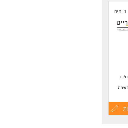
1 ימים
החיים
לפני
שליחה
ם/ות
נעימה
 שלנו!
ת
עדכון
קורות