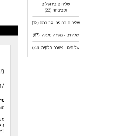
יכו
שליחים בירושלים
זמי
וסביבתה
(22)
רק 
שליחים בחיפה וסביבתה
(13)
לעוד
שליחים - משרה מלאה
(87)
שליחים - משרה חלקית
(23)
מש
/ת
מי
סוג
מער
העב
באמ