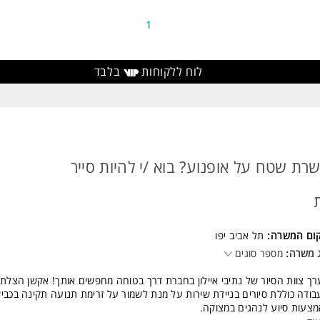
לת עבודה עצמאית ובצוות.
נות למשרה מלאה, ימי שישי לסירוגין, נכונות לשעות נוספות.
1
פניות מתאימות תענינה. המשרה מיועדת לנשים ולגברים כאחד.
לוח ללקוחות
בלבד
 משרות ומידע על אופרייט ליס - Operate Lis >
רת שטח על אופנוע? בוא /י להיות סייר
קום המשרה:
תל אביב יפו
 משרה:
מספר סוגים
ך צוות הסיור של נתיבי איילון בחברת דרך בטוחה מחפשים אותך! אקשן הצלת 
ודה כוללת סיורים בניידת שירות על מנת לשמור על זרימת תנועה תקינה בכבי
צעות סיוע לנהגים במצוקה.