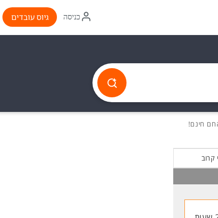
איקון
גיוס עובדים
כניסה
התחברות
 קרוב