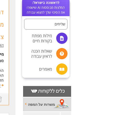
לראשונה בישראל:
המלצות מבוססות AI שישפרו
דר
את הסיכוי שלך למצוא עבודה
מה
שליחים
מילות מפתח
צמ
בקורות חיים
דול
שאלות הכנה
מי
לראיון עבודה
סוג
מאמרים
העבודה ב
העב
חל
יינ
ע
דרי
בעל
בעל
משרות על המפה
* ה