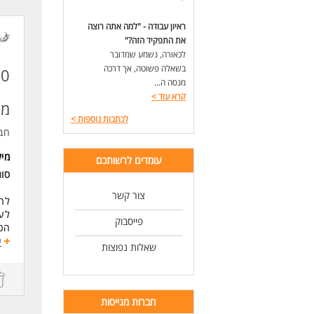
קלי
ראיון עבודה - "למה אתה רוצה
דרי
את התפקיד הזה?"
ריש
לכאורה, נשמע שמדובר
יחס
בשאלה פשוטה, אך דרכה
זמי
מנסה ה...
לעו
קרא עוד
>
מע
לכתבות נוספות
>
חב
מי
עומדים לרשותכם
סוג
צור קשר
לח
לע
פייסבוק
הכנ
שיר
ע
שאלות נפוצות
-זמ
דרי
ידע
חברות מגייסות