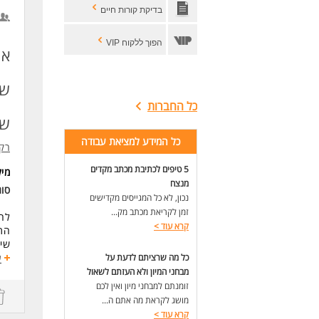
לעו
בדיקת קורות חיים
הפוך ללקוח VIP
או
שי
כל החברות
שכר 0
כל המידע למציאת עבודה
רק 
5 טיפים לכתיבת מכתב מקדים
מי
מנצח
סוג
נכון, לא כל המגייסים מקדישים
זמן לקריאת מכתב מק...
לחב
קרא עוד
>
התפ
שינ
ביצ
כל מה שרציתם לדעת על
ע
מסי
מבחני המיון ולא העזתם לשאול
הכנ
זומנתם למבחני מיון ואין לכם
ספי
מושג לקראת מה אתם ה...
משר
קרא עוד
>