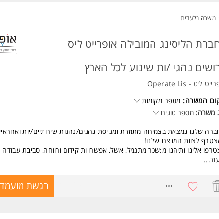
משרה בלעדית
ברת הליסינג המובילה אופרייט ליס
ושים נהגי /ות שינוע לכל הארץ
יט ליס - Operate Lis
קום המשרה:
מספר מקומות
 משרה:
מספר סוגים
רה שלנו נמצאת בצמיחה מתמדת ומגייסת נהגים/נהגות שירותיים/יות ואחראיי
טרף לצוות המנצח שלנו!
רפו אלינו ותיהנו מ:שכר מתגמל, אשל, אפשרויות קידום ורווחה, סביבת עבודה 
צועית, מערך הסעות.
וד
...
אתם מחפשים מקום עבודה יציב ומסודר, שלחו לנו קורות חיים והכנסו למשפחה
8038652
הגשת מועמדו
שות:
יון נהיגה בתוקף רישיון B.
יון קודם (יתרון).