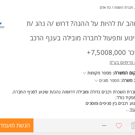
ד משרות ומידע על דולפינקס לוגיסטיקס בע"מ >
חברת השמה / כח אדם
הב /ת להיות על ההגה? דרוש /ה נהג /ת
נוע ותפעול לחברה מובילה בענף הרכב
7,5008,00+
פרימיום בע"מ
קום המשרה:
מספר מקומות
 משרה:
מספר סוגים
רת השכרת רכבים גדולה ומובילה דרוש/ה נהג/ת שינוע לסניף החברה.
קיד כולל:
וע רכבים בין סניפים ומוסכים
וע טסטים
וד
...
רת רכבים ללקוחות
ת רכבים למסירה
8452867
הגשת מועמדו
רת מלאי ותפעול שוטף
ה מלאה + ימי שישי לסירוגין.