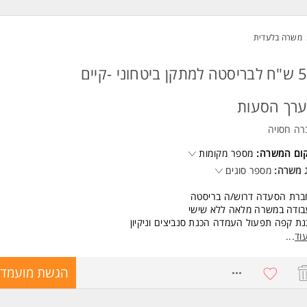
טה כעובד/ת חברה מהיום הראשון, תנאים מצוינים ואופציות קידום משמעותיות.
שות:
משרה בלעדית
יון נהיגה בתוקף מעל שנה
י אנוש מצוינים
נות למשרה מלאה המשרה מיועדת לנשים ולגברים כאחד.
50 ש"ח לבריסטה למתקן ביטחוני -קיים
ד משרות ומידע על רק פרימיום בע"מ >
רך הסעות
רה חסויה
קום המשרה:
מספר מקומות
 משרה:
מספר סוגים
ברת הסעדה דרוש/ה בריסטה
בודה במשרה מלאה ללא שישי
ת קפה תפעול העמדה הכנת סנביצים וניקיון
ותיות
וד
...
ינות לעבודה מידית -
8690687
הגשת מועמדו
שות:
 בהכנת קפה המשרה מיועדת לנשים ולגברים כאחד.